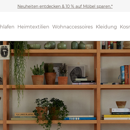
Neuheiten entdecken & 10 % auf Möbel sparen.*
hlafen
Heimtextilien
Wohnaccessoires
Kleidung
Kos