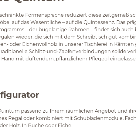
schränkte Formensprache reduziert diese zeitgemäß sc
bel auf das Wesentliche – auf die Quintessenz. Das prä
ogramms – der bügelartige Rahmen – findet sich auch 
len wieder, die sich mit dem Schreibtisch gut kombini
- oder Eichenvollholz in unserer Tischlerei in Kärnten g
traditionelle Schlitz-und-Zapfenverbindungen solide verl
 Hand mit duftendem, pflanzlichem Pflegeöl eingelasse
igurator
l Quintum passend zu Ihrem räumlichen Angebot und ihr
enes Regal oder kombiniert mit Schubladenmodule, Fach
der Holz. In Buche oder Eiche.