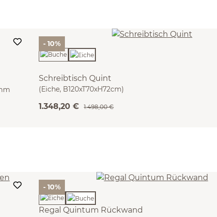
- 10%
Schreibtisch Quint
(Eiche, B120xT70xH72cm)
 mm
1.348,20 €
1.498,00 €
- 10%
Regal Quintum Rückwand