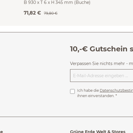
B 930 x T 6 x H 345 mm (Buche)
71,82 €
79,80 €
10,-€ Gutschein 
Verpassen Sie nichts mehr - 
Ich habe die
Datenschutzbest
ihnen einverstanden.
*
ce
Grüne Erde Welt & Stores