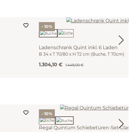
- 10%
Ladenschrank Quint inkl. 6 Laden
B 34 x T 70/80 x H 72 cm (Buche, T 70cm)
1.304,10 €
1.449,00 €
- 10%
Regal Quintum Schiebetüren-Set Glas