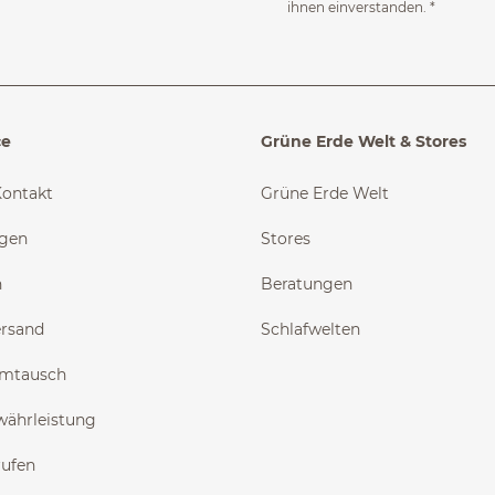
ihnen einverstanden.
*
ce
Grüne Erde Welt & Stores
Kontakt
Grüne Erde Welt
ngen
Stores
n
Beratungen
ersand
Schlafwelten
Umtausch
währleistung
rufen