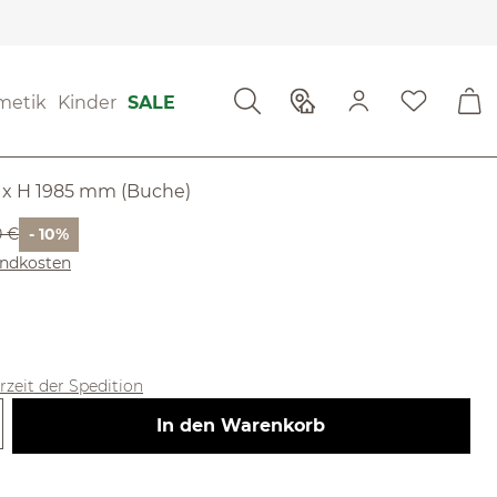
steme
metik
Kinder
SALE
ntum
60 x H 1985 mm (Buche)
r Preis:
0 €
- 10%
sandkosten
erzeit der Spedition
 Gib den gewünschten Wert ein ode
In den Warenkorb