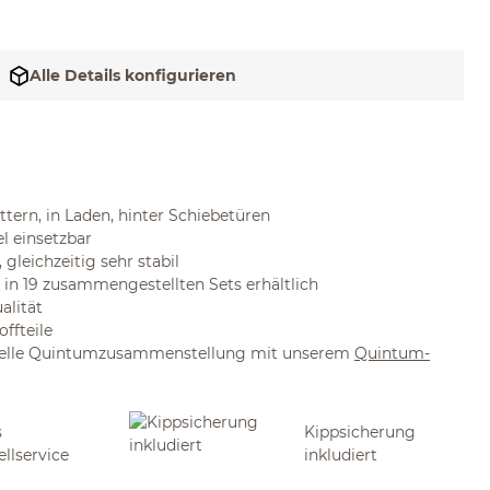
Alle Details konfigurieren
tern, in Laden, hinter Schiebetüren
l einsetzbar
 gleichzeitig sehr stabil
r in 19 zusammengestellten Sets erhältlich
alität
offteile
iduelle Quintumzusammenstellung mit unserem
Quintum-
s
Kippsicherung
ellservice
inkludiert