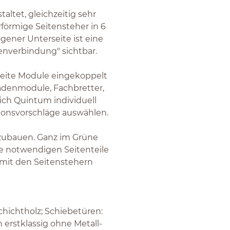
altet, gleichzeitig sehr
rförmige Seitensteher in 6
ener Unterseite ist eine
fenverbindung" sichtbar.
reite Module eingekoppelt
adenmodule, Fachbretter,
sich Quintum individuell
tionsvorschläge auswählen.
zubauen. Ganz im Grüne
e notwendigen Seitenteile
mit den Seitenstehern
hichtholz; Schiebetüren:
 erstklassig ohne Metall-