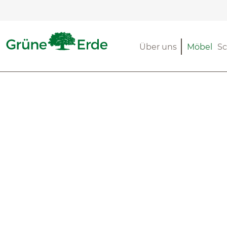
m Hauptinhalt springen
Zur Suche springen
Zur Hauptnavigation springen
Über uns
Möbel
Sc