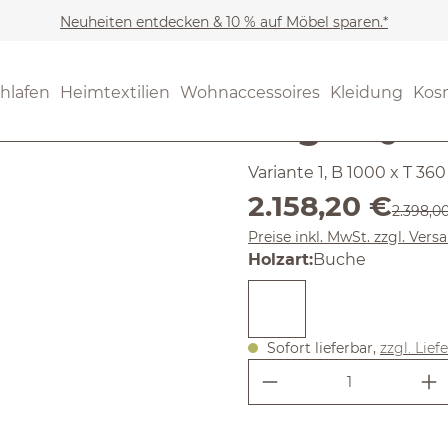
Neuheiten entdecken & 10 % auf Möbel sparen.*
Möbel
Regale & Regalsy
Noch keine Bewertungen
hlafen
Heimtextilien
Wohnaccessoires
Kleidung
Kos
Regal Qui
Variante 1, B 1000 x T 3
Verkaufspreis:
2.158,20 €
Reguläre
2.398,0
Preise inkl. MwSt. zzgl. Ver
auswählen
Holzart
:
Buche
Sofort lieferbar,
zzgl. Lief
Produkt Anzahl: