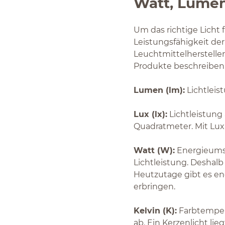
Watt, Lumen
Um das richtige Licht 
Leistungsfähigkeit der
Leuchtmittelherstelle
Produkte beschreiben
Lumen (lm):
Lichtleist
Lux (lx):
Lichtleistung 
Quadratmeter. Mit Lux 
Watt (W):
Energieumsa
Lichtleistung. Deshal
Heutzutage gibt es en
erbringen.
Kelvin (K):
Farbtempera
ab. Ein Kerzenlicht lie