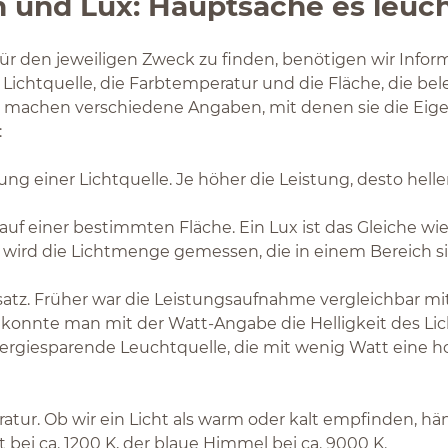
 und Lux: Hauptsache es leuc
für den jeweiligen Zweck zu finden, benötigen wir Infor
 Lichtquelle, die Farbtemperatur und die Fläche, die bel
r machen verschiedene Angaben, mit denen sie die Eige
:
ung einer Lichtquelle. Je höher die Leistung, desto heller
auf einer bestimmten Fläche. Ein Lux ist das Gleiche w
wird die Lichtmenge gemessen, die in einem Bereich sic
tz. Früher war die Leistungsaufnahme vergleichbar m
b konnte man mit der Watt-Angabe die Helligkeit des Lic
ergiesparende Leuchtquelle, die mit wenig Watt eine h
tur. Ob wir ein Licht als warm oder kalt empfinden, h
gt bei ca. 1200 K, der blaue Himmel bei ca. 9000 K.