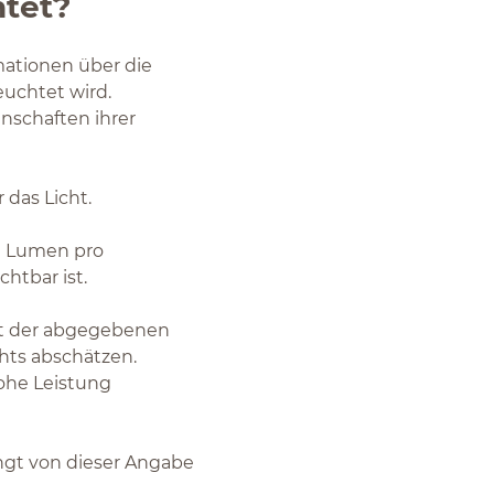
htet?
mationen über die
euchtet wird.
nschaften ihrer
 das Licht.
ie Lumen pro
htbar ist.
it der abgegebenen
hts abschätzen.
ohe Leistung
ängt von dieser Angabe