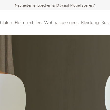
Neuheiten entdecken & 10 % auf Möbel sparen.*
hlafen
Heimtextilien
Wohnaccessoires
Kleidung
Kos