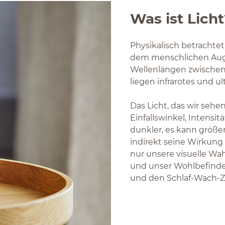
Was ist Licht
Physikalisch betrachtet
dem menschlichen Auge
Wellenlängen zwischen
liegen infrarotes und ult
Das Licht, das wir sehe
Einfallswinkel, Intensi
dunkler, es kann größer
indirekt seine Wirkung 
nur unsere visuelle W
und unser Wohlbefinden
und den Schlaf-Wach-Z