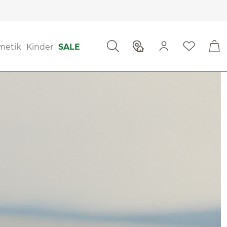
metik
Kinder
SALE