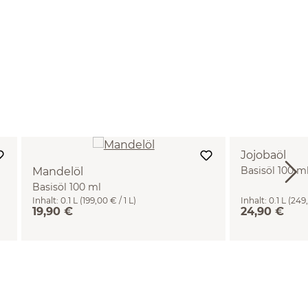
Jojobaöl
Basisöl 100 m
Mandelöl
Basisöl 100 ml
Inhalt:
0.1 L
(199,00 € / 1 L)
Inhalt:
0.1 L
(249,
19,90 €
24,90 €