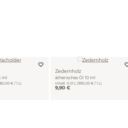
Zedernholz
5 ml
ätherisches Öl 10 ml
380,00 € / 1 L)
Inhalt:
0.01 L
(990,00 € / 1 L)
9,90 €