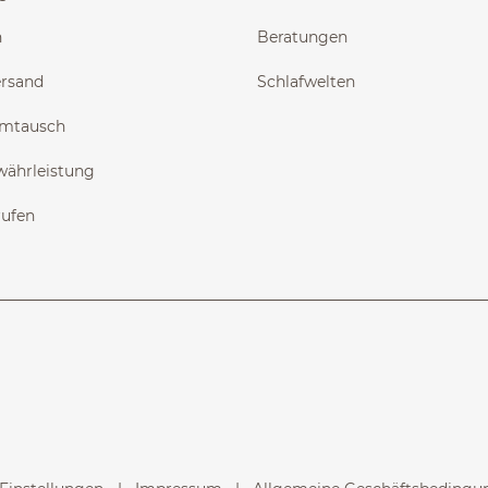
n
Beratungen
ersand
Schlafwelten
Umtausch
währleistung
rufen