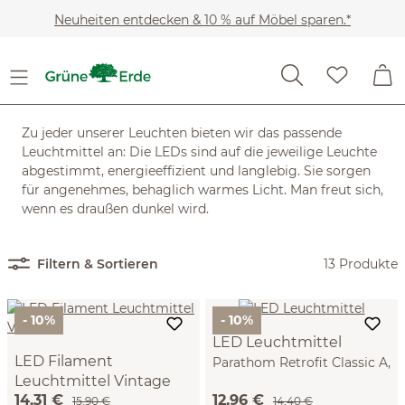
Zum Hauptinhalt springen
Neuheiten entdecken & 10 % auf Möbel sparen.*
Möbel
Lampen & Leuchten
Leuchtmittel
Leuchtmittel
Zu jeder unserer Leuchten bieten wir das passende
Leuchtmittel an: Die LEDs sind auf die jeweilige Leuchte
abgestimmt, energieeffizient und langlebig. Sie sorgen
für angenehmes, behaglich warmes Licht. Man freut sich,
wenn es draußen dunkel wird.
Filtern & Sortieren
13 Produkte
- 10%
- 10%
LED Leuchtmittel
LED Filament
Parathom Retrofit Classic A,
Leuchtmittel Vintage
11 W, dimmbar, E27, 1521 lm,
14,31 €
12,96 €
1906 Globe 7W E27 710 lm,
15,90 €
2700 K
14,40 €