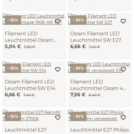
dimmbar, 2400 K
- 10%
- 10%
Filament LED
Osram Filament LED
Leuchtmittel Osram
Leuchtmittel 5W E27
5,04 €
6,66 €
Vintage 1906 4W E27
5,60 €
7,40 €
- 10%
- 10%
Osram Filament LED
Filament LED
Leuchtmittel 5W E14
Leuchtmittel Osram 4W
6,66 €
7,56 €
verspiegelt E14
7,40 €
8,40 €
- 10%
- 10%
Leuchtmittel E27
Leuchtmittel E27 Philips