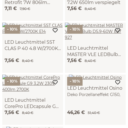
Retrofit 7W 806lm
7.2W 650lm verspiegelt
7,11 €
7,56 €
2700K
7,90 €
8,40 €
- 10%
- 10%
LED Leuchtmittel SST
LED Leuchtmittel
CLAS P 40 4.8 W/2700K
MASTER VLE LEDBulb
E14
dimmbar, 470 lm
7,56 €
7,56 €
D5.9-60W E27 927
806 lm
8,40 €
8,40 €
- 10%
- 10%
LED Leuchtmittel Osino
Deko Porzellaneffekt G150,
LED Leuchtmittel
E27 Retrofit 7W 640lm
CorePro LEDcapsule G9
2700K CRI95
7,56 €
46,26 €
3.2W 230V 400lm 2700K
Avo ø 12 cm
8,40 €
51,40 €