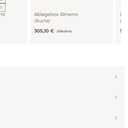
+
5
mit
Ablagebox Almeno
Lad
(Buche)
(Bu
0cm)
305,10 €
115
339,00 €