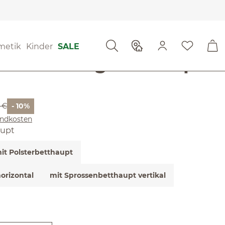
ewertungen
metik
Kinder
SALE
 von 4.75 von 5 Sternen
no mit Stegbetthaupt
r Preis:
 €
- 10%
sandkosten
aupt
it Polsterbetthaupt
orizontal
mit Sprossenbetthaupt vertikal