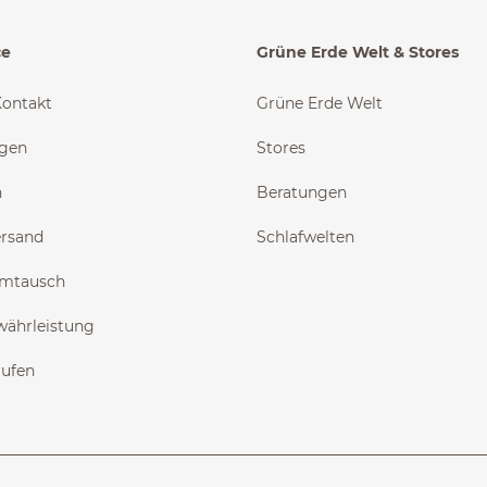
ce
Grüne Erde Welt & Stores
Kontakt
Grüne Erde Welt
ngen
Stores
n
Beratungen
ersand
Schlafwelten
Umtausch
währleistung
rufen