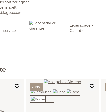
derholt zerlegbar
 behandelt
 Ablageboxen
s
Lebensdauer-
ellservice
Garantie
te
- 10%
- 
+
1
 zurzeit nicht verfügbar.)