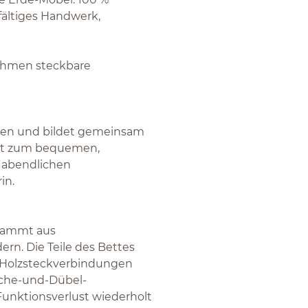
fältiges Handwerk,
rahmen steckbare
inten und bildet gemeinsam
dt zum bequemen,
m abendlichen
in.
stammt aus
rn. Die Teile des Bettes
n Holzsteckverbindungen
sche-und-Dübel-
Funktionsverlust wiederholt