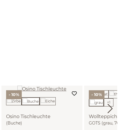
- 10%
- 10%
+
1
Osino Tischleuchte
Wollteppich Mael
(Buche)
GOTS (grau, 70 x 14