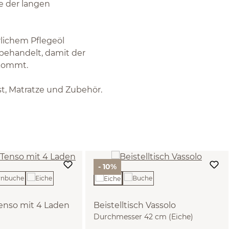
e der langen
rlichem Pflegeöl
unbehandelt, damit der
 kommt.
ost, Matratze und Zubehör.
- 10%
nso mit 4 Laden
Beistelltisch Vassolo
Durchmesser 42 cm (Eiche)