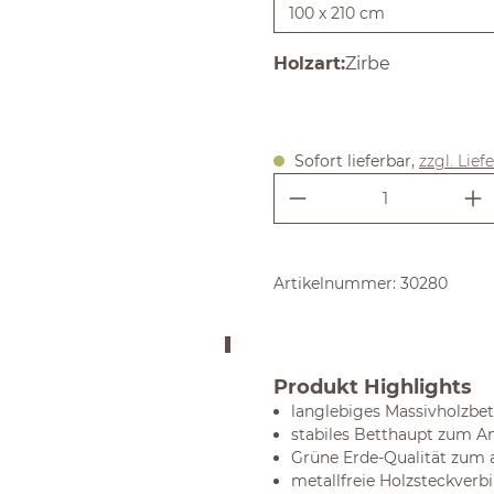
auswählen
Holzart
:
Zirbe
Sofort lieferbar,
zzgl. Lief
Produkt Anzahl:
Artikelnummer:
30280
Produkt Highlights
langlebiges Massivholzbet
stabiles Betthaupt zum A
Grüne Erde-Qualität zum a
metallfreie Holzsteckver