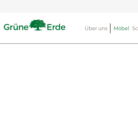
m Hauptinhalt springen
Zur Suche springen
Zur Hauptnavigation springen
Über uns
Möbel
Sc