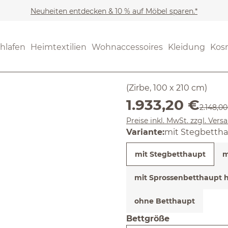
Neuheiten entdecken & 10 % auf Möbel sparen.*
Möbel
Betten
(4.75) 97 B
hlafen
Heimtextilien
Wohnaccessoires
Kleidung
Kos
Durchschnittliche Bewertung
Bett Alme
(Zirbe, 100 x 210 cm)
Verkaufspreis:
1.933,20 €
Reguläre
2.148,00
Preise inkl. MwSt. zzgl. Ver
Variante:
mit Stegbetth
mit Stegbetthaupt
m
mit Sprossenbetthaupt h
ohne Betthaupt
Bettgröße
auswählen