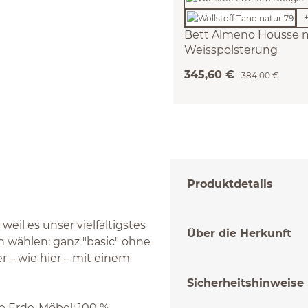
Bett Almeno Housse 
Weisspolsterung
(Wollstoff Tano natur, 9
345,60 €
384,00 €
Produktdetails
eil es unser vielfältigstes
Über die Herkunft
n wählen: ganz "basic" ohne
r – wie hier – mit einem
Sicherheitshinweise
ne Erde-Möbel: 100 %