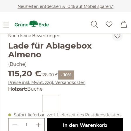
Zum Hauptinhalt springen
Neuheiten entdecken & 10 % auf Möbel sparen.*
Möbel
Betten
Bettzubehör
Ablageboards
Noch keine Bewertungen
Lade für Ablagebox
Almeno
(Buche)
Verkaufspreis:
115,20 €
Regulärer Preis:
128,00 €
- 10%
Preise inkl. MwSt. zzgl. Versandkosten
auswählen
Holzart
:
Buche
Sofort lieferbar,
zzgl. Lieferzeit des Postdienstleisters
Produkt Anzahl: Gib den gewünschte
In den Warenkorb