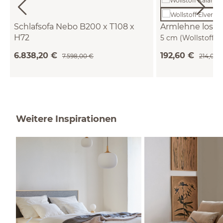
Schlafsofa Nebo B200 x T108 x
Armlehne lose 
H72
5 cm (Wollstoff 
Sitzhöhe 42cm/Sitztiefe 85cm, inkl. 2
6.838,20 €
192,60 €
7.598,00 €
214,00 
Kissen (80 x 55cm) (Wollstoff Elverum
mocca, Eiche)
Weitere Inspirationen