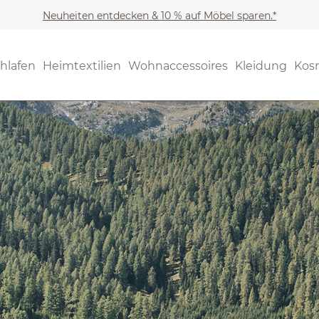
Neuheiten entdecken & 10 % auf Möbel sparen.*
hlafen
Heimtextilien
Wohnaccessoires
Kleidung
Kos