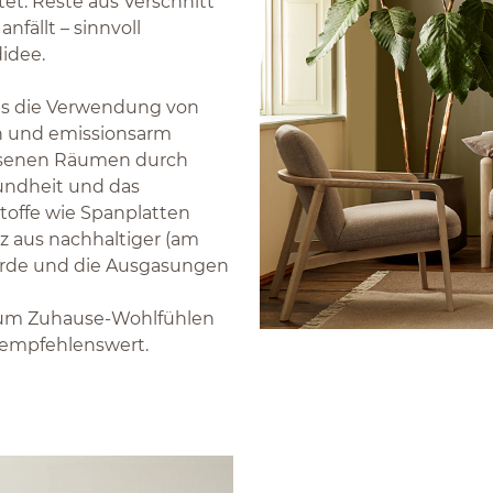
et. Reste aus Verschnitt
nfällt – sinnvoll
idee.
ngs die Verwendung von
h und emissionsarm
ossenen Räumen durch
undheit und das
toffe wie Spanplatten
lz aus nachhaltiger (am
urde und die Ausgasungen
 zum Zuhause-Wohlfühlen
ch empfehlenswert.