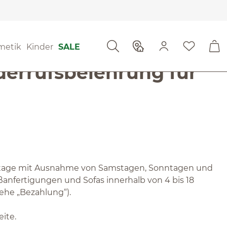
metik
Kinder
SALE
derrufsbelehrung für
hentage mit Ausnahme von Samstagen, Sonntagen und
anfertigungen und Sofas innerhalb von 4 bis 18
ehe „Bezahlung“).
ite.