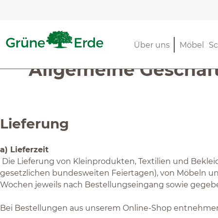
m Hauptinhalt springen
Zur Suche springen
Zur Hauptnavigation springen
Über uns
Möbel
Sc
Allgemeine Geschäft
Lieferung
a) Lieferzeit
Die Lieferung von Kleinprodukten, Textilien und Bek
gesetzlichen bundesweiten Feiertagen), von Möbeln un
Wochen jeweils nach Bestellungseingang sowie gegeben
Bei Bestellungen aus unserem Online-Shop entnehmen Sie