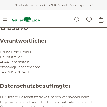
Zum Hauptinhalt springen
Neuheiten entdecken & 10 % auf Möbel sparen.*
Anfertigung von Fotos -
Datenschutzinformationen gem. Art.
13 DSGVO
Verantwortlicher
Grüne Erde GmbH
Hauptstraße 9
4644 Scharnstein
office@grueneerde.com
+43 7615 / 203410
Datenschutzbeauftragter
Für unsere Geschäftstätigkeit haben wir sowohl beim
Bayerischen Landesamt für Datenschutz als auch bei der