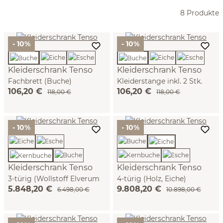
8 Produkte
- 10%
- 10%
Kleiderschrank Tenso
Kleiderschrank Tenso
Fachbrett (Buche)
Kleiderstange inkl. 2 Stk.
106,20 €
106,20 €
Halterungen (Buche)
118,00 €
118,00 €
- 10%
- 10%
Kleiderschrank Tenso
Kleiderschrank Tenso
3-türig (Wollstoff Elverum
4-türig (Holz, Eiche)
5.848,20 €
9.808,20 €
mocca, Kernbuche)
6.498,00 €
10.898,00 €