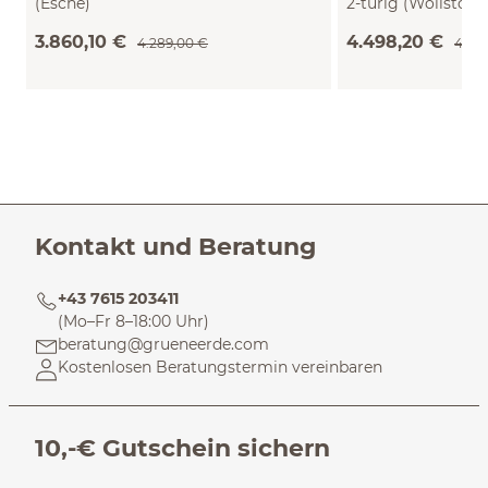
(Esche)
2-türig (Wollstoff
Buche)
3.860,10 €
4.498,20 €
4.289,00 €
4.99
Kontakt und Beratung
+43 7615 203411
(Mo–Fr 8–18:00 Uhr)
beratung@grueneerde.com
Kostenlosen Beratungstermin vereinbaren
10,-€ Gutschein sichern