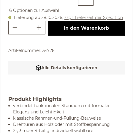
6 Optionen zur Auswahl
Lieferung ab 28.10.2026,
zzgl. Lieferzeit der Spedition
Produkt Anzahl: Gib den gewünschte
In den Warenkorb
Artikelnummer:
34728
Alle Details konfigurieren
Produkt Highlights
verbindet funktionalen Stauraum mit formaler
Eleganz und Leichtigkeit
klassische Rahmen-und-Füllung-Bauweise
Drehtüren aus Holz oder mit Stoffbespannung
2-, 3- oder 4-teilig, individuell wählbare