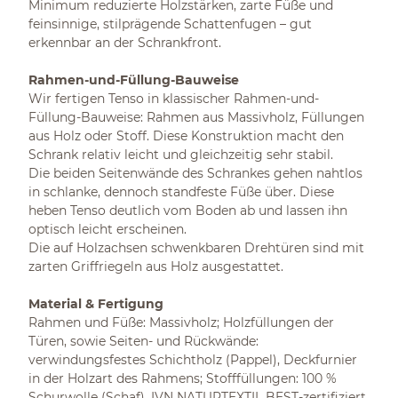
Minimum reduzierte Holzstärken, zarte Füße und
feinsinnige, stilprägende Schattenfugen – gut
erkennbar an der Schrankfront.
Rahmen-und-Füllung-Bauweise
Wir fertigen Tenso in klassischer Rahmen-und-
Füllung-Bauweise: Rahmen aus Massivholz, Füllungen
aus Holz oder Stoff. Diese Konstruktion macht den
Schrank relativ leicht und gleichzeitig sehr stabil.
Die beiden Seitenwände des Schrankes gehen nahtlos
in schlanke, dennoch standfeste Füße über. Diese
heben Tenso deutlich vom Boden ab und lassen ihn
optisch leicht erscheinen.
Die auf Holzachsen schwenkbaren Drehtüren sind mit
zarten Griffriegeln aus Holz ausgestattet.
Material & Fertigung
Rahmen und Füße: Massivholz; Holzfüllungen der
Türen, sowie Seiten- und Rückwände:
verwindungsfestes Schichtholz (Pappel), Deckfurnier
in der Holzart des Rahmens; Stofffüllungen: 100 %
Schurwolle (Schaf), IVN NATURTEXTIL BEST-zertifiziert.