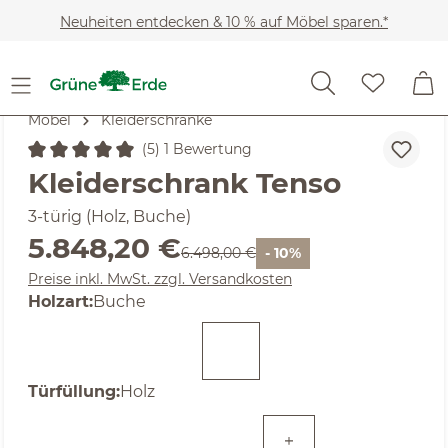
Zum Hauptinhalt springen
Neuheiten entdecken & 10 % auf Möbel sparen.*
Möbel
Kleiderschränke
(5) 1 Bewertung
Durchschnittliche Bewertung von 5 von 5 Sternen
Kleiderschrank Tenso
3-türig (Holz, Buche)
Verkaufspreis:
5.848,20 €
Regulärer Preis:
6.498,00 €
- 10%
Preise inkl. MwSt. zzgl. Versandkosten
auswählen
Holzart
:
Buche
auswählen
Türfüllung
:
Holz