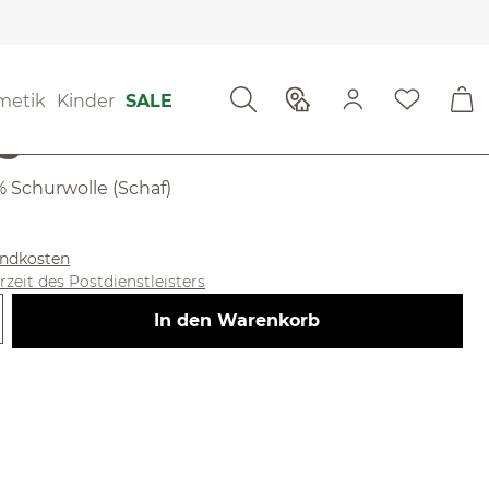
metik
Kinder
SALE
geln aus Filz
0 % Schurwolle (Schaf)
sandkosten
erzeit des Postdienstleisters
 Gib den gewünschten Wert ein ode
In den Warenkorb