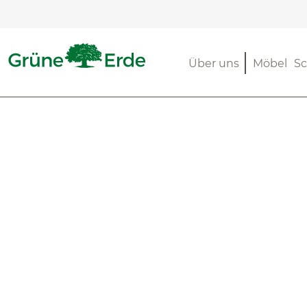
m Hauptinhalt springen
Zur Suche springen
Zur Hauptnavigation springen
Über uns
Möbel
Sc