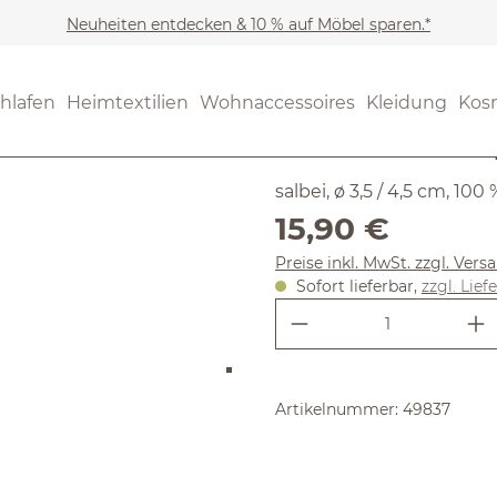
Neuheiten entdecken & 10 % auf Möbel sparen.*
SALE
Noch keine Bewertungen
hlafen
Heimtextilien
Wohnaccessoires
Kleidung
Kos
5er-Set Ku
salbei, ø 3,5 / 4,5 cm, 10
Regulärer Preis:
15,90 €
Preise inkl. MwSt. zzgl. Ver
Sofort lieferbar,
zzgl. Lief
Produkt Anzahl:
Artikelnummer:
49837