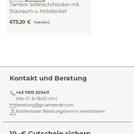
Tambor Sofatisch/Hocker mit
Stauraum u. Holzdeckel
(Wollstoff Tano natur, Buche, ø 39
673,20 €
748,00 €
cm)
Kontakt und Beratung
+43 7615 203411
(Mo–Fr 8–18:00 Uhr)
beratung@grueneerde.com
Kostenlosen Beratungstermin vereinbaren
10,-€ Gutschein sichern