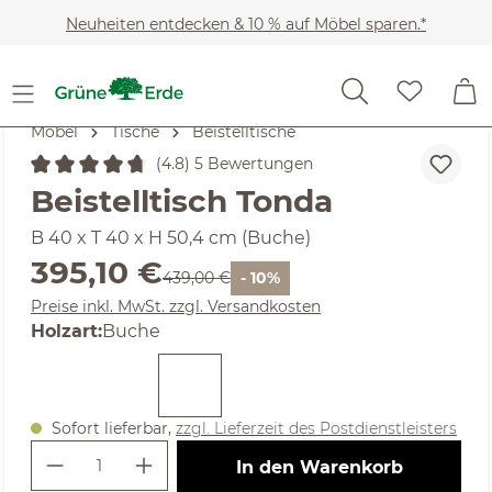
Zum Hauptinhalt springen
Neuheiten entdecken & 10 % auf Möbel sparen.*
Möbel
Tische
Beistelltische
(4.8) 5 Bewertungen
Durchschnittliche Bewertung von 4.8 von 5 Sternen
Beistelltisch Tonda
B 40 x T 40 x H 50,4 cm (Buche)
Verkaufspreis:
395,10 €
Regulärer Preis:
439,00 €
- 10%
Preise inkl. MwSt. zzgl. Versandkosten
auswählen
Holzart
:
Buche
Sofort lieferbar,
zzgl. Lieferzeit des Postdienstleisters
Produkt Anzahl: Gib den gewünschte
In den Warenkorb