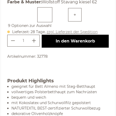
auswählen
Farbe & Muster
:
Wollstoff Stavang kiesel 62
9 Optionen zur Auswahl
Lieferzeit: 28 Tage,
zzgl. Lieferzeit der Spedition
Produkt Anzahl: Gib den gewünschte
In den Warenkorb
Artikelnummer:
32778
Produkt Highlights
geeignet für Bett Almeno mit Steg-Betthaupt
vollwertiges Polsterbetthaupt zum Nachrüsten
bequem und weich
mit Kokoslatex und Schurwollfilz gepolstert
NATURTEXTIL BEST-zertifizierter Schurwollbezug
dekorative Olivenholzknöpfe