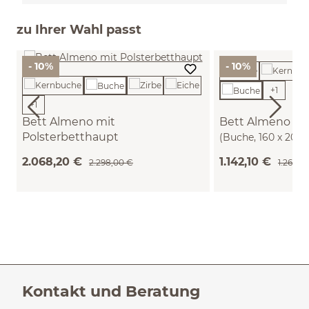
zu Ihrer Wahl passt
- 10%
- 10%
+
1
+
1
Bett Almeno mit
Bett Almeno
Polsterbetthaupt
(Buche, 160 x 200
(Wollstoff Tano natur, Buche, 200 x
2.068,20 €
1.142,10 €
2.298,00 €
1.269,0
200 cm)
Kontakt und Beratung