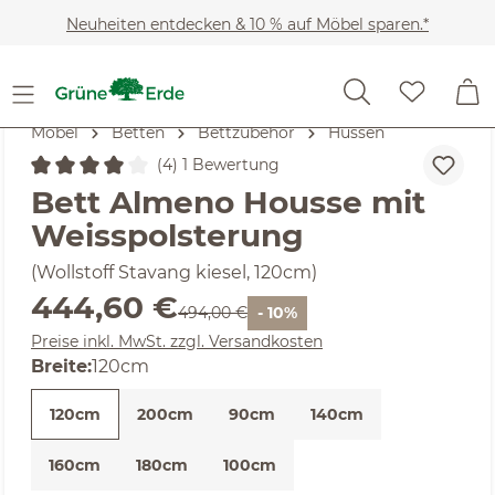
Zum Hauptinhalt springen
Neuheiten entdecken & 10 % auf Möbel sparen.*
Möbel
Betten
Bettzubehör
Hussen
(4) 1 Bewertung
Durchschnittliche Bewertung von 4 von 5 Sternen
Bett Almeno Housse mit
Weisspolsterung
(Wollstoff Stavang kiesel, 120cm)
Verkaufspreis:
444,60 €
Regulärer Preis:
494,00 €
- 10%
Preise inkl. MwSt. zzgl. Versandkosten
auswählen
Breite
:
120cm
120cm
200cm
90cm
140cm
160cm
180cm
100cm