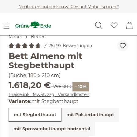
Zum Hauptinhalt springen
Neuheiten entdecken & 10 % auf Möbel sparen.*
Möbel
Betten
(4.75) 97 Bewertungen
Durchschnittliche Bewertung von 4.75 von 5 Sternen
Bett Almeno mit
Stegbetthaupt
(Buche, 180 x 210 cm)
Verkaufspreis:
1.618,20 €
Regulärer Preis:
1.798,00 €
- 10%
Preise inkl. MwSt. zzgl. Versandkosten
Variante:
mit Stegbetthaupt
mit Stegbetthaupt
mit Polsterbetthaupt
mit Sprossenbetthaupt horizontal