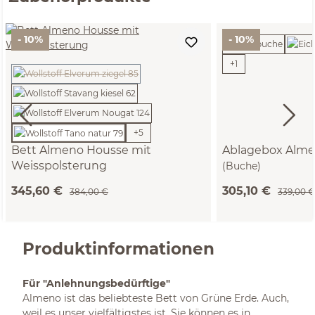
- 10%
- 10%
+
1
(Diese Option ist zurzeit nicht verfügbar.)
+
5
Bett Almeno Housse mit
Ablagebox Alm
Weisspolsterung
(Buche)
(Wollstoff Tano natur, 90cm)
345,60 €
305,10 €
384,00 €
339,00 €
Produktinformationen
Für "Anlehnungsbedürftige"
Almeno ist das beliebteste Bett von Grüne Erde. Auch,
weil es unser vielfältigstes ist. Sie können es in