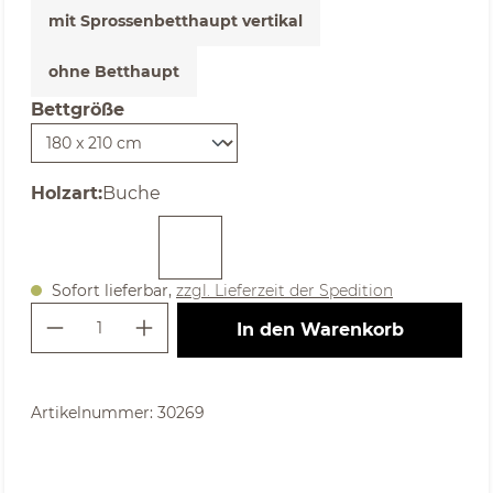
mit Sprossenbetthaupt vertikal
ohne Betthaupt
Bettgröße
auswählen
auswählen
Holzart
:
Buche
Sofort lieferbar,
zzgl. Lieferzeit der Spedition
Produkt Anzahl: Gib den gewünschte
In den Warenkorb
Artikelnummer:
30269