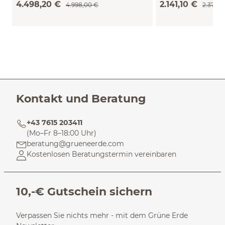
4.498,20 €
2.141,10 €
4.998,00 €
2.379,0
Kontakt und Beratung
+43 7615 203411
(Mo–Fr 8–18:00 Uhr)
beratung@grueneerde.com
Kostenlosen Beratungstermin vereinbaren
10,-€ Gutschein sichern
Verpassen Sie nichts mehr - mit dem Grüne Erde