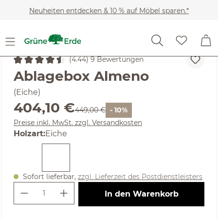
Zum Hauptinhalt springen
Neuheiten entdecken & 10 % auf Möbel sparen.*
Möbel
Betten
Nachttische
(4.44) 9 Bewertungen
Durchschnittliche Bewertung von 4.44 von 5 Sternen
Ablagebox Almeno
(Eiche)
Verkaufspreis:
404,10 €
Regulärer Preis:
449,00 €
- 10%
Preise inkl. MwSt. zzgl. Versandkosten
auswählen
Holzart
:
Eiche
Sofort lieferbar,
zzgl. Lieferzeit des Postdienstleisters
Produkt Anzahl: Gib den gewünschte
In den Warenkorb