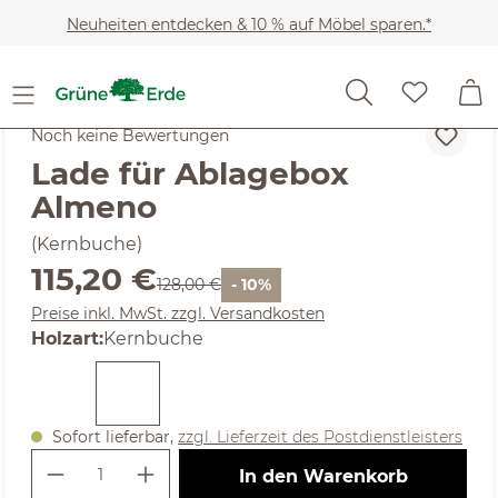
Zum Hauptinhalt springen
Neuheiten entdecken & 10 % auf Möbel sparen.*
Möbel
Betten
Bettzubehör
Ablageboards
Noch keine Bewertungen
Lade für Ablagebox
Almeno
(Kernbuche)
Verkaufspreis:
115,20 €
Regulärer Preis:
128,00 €
- 10%
Preise inkl. MwSt. zzgl. Versandkosten
auswählen
Holzart
:
Kernbuche
Sofort lieferbar,
zzgl. Lieferzeit des Postdienstleisters
Produkt Anzahl: Gib den gewünschte
In den Warenkorb