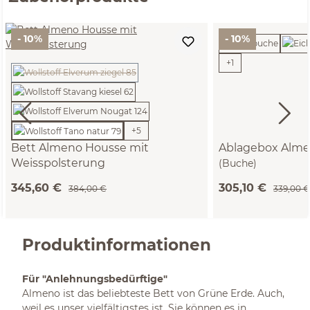
- 10%
- 10%
+
1
(Diese Option ist zurzeit nicht verfügbar.)
+
5
Bett Almeno Housse mit
Ablagebox Alm
Weisspolsterung
(Buche)
(Wollstoff Tano natur, 90cm)
345,60 €
305,10 €
384,00 €
339,00 €
Produktinformationen
Für "Anlehnungsbedürftige"
Almeno ist das beliebteste Bett von Grüne Erde. Auch,
weil es unser vielfältigstes ist. Sie können es in