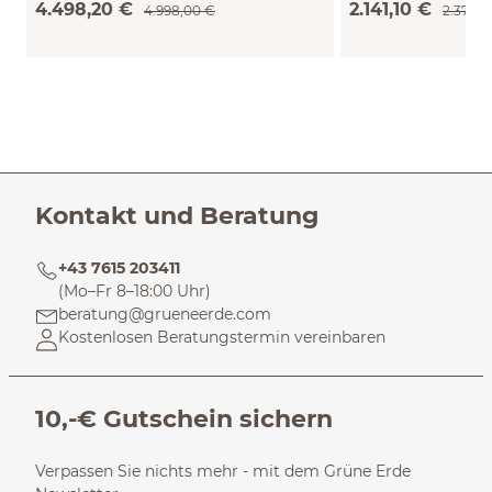
4.498,20 €
2.141,10 €
4.998,00 €
2.379,0
Kontakt und Beratung
+43 7615 203411
(Mo–Fr 8–18:00 Uhr)
beratung@grueneerde.com
Kostenlosen Beratungstermin vereinbaren
10,-€ Gutschein sichern
Verpassen Sie nichts mehr - mit dem Grüne Erde