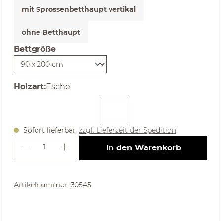
mit Sprossenbetthaupt vertikal
ohne Betthaupt
Bettgröße
auswählen
auswählen
Holzart
:
Esche
Sofort lieferbar,
zzgl. Lieferzeit der Spedition
Produkt Anzahl: Gib den gewünschte
In den Warenkorb
Artikelnummer:
30545