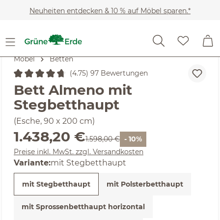
Zum Hauptinhalt springen
Neuheiten entdecken & 10 % auf Möbel sparen.*
Möbel
Betten
(4.75) 97 Bewertungen
Durchschnittliche Bewertung von 4.75 von 5 Sternen
Bett Almeno mit
Stegbetthaupt
(Esche, 90 x 200 cm)
Verkaufspreis:
1.438,20 €
Regulärer Preis:
1.598,00 €
- 10%
Preise inkl. MwSt. zzgl. Versandkosten
Variante:
mit Stegbetthaupt
mit Stegbetthaupt
mit Polsterbetthaupt
mit Sprossenbetthaupt horizontal