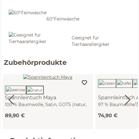
60°Feinwäsche
Geeignet für
Tierhaarallergiker
Zubehörprodukte
Spannleintuch Maya
Spannleintuch A
100 % Baumwolle, Satin, GOTS (natur,
97 % Baumwolle/3 %
90 x 200 x 19/22 cm)
GOTS, VEGAN (natu
89,90 €
74,90 €
x 22/28 cm)