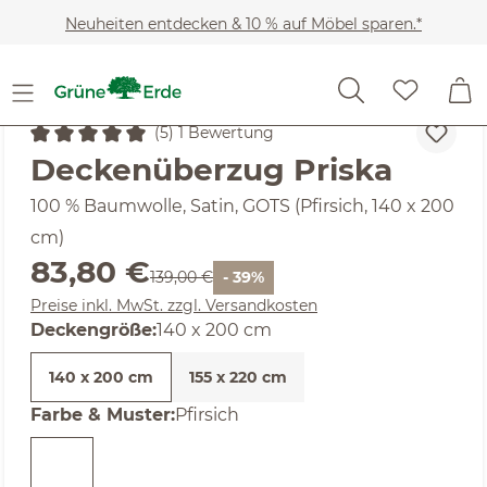
Zum Hauptinhalt springen
Neuheiten entdecken & 10 % auf Möbel sparen.*
Heimtextilien
Bettwäsche-Sets
Deckenbezüge
(5) 1 Bewertung
Durchschnittliche Bewertung von 5 von 5 Sternen
Deckenüberzug Priska
100 % Baumwolle, Satin, GOTS (Pfirsich, 140 x 200
cm)
Verkaufspreis:
83,80 €
Regulärer Preis:
139,00 €
- 39%
Preise inkl. MwSt. zzgl. Versandkosten
auswählen
Deckengröße
:
140 x 200 cm
140 x 200 cm
155 x 220 cm
auswählen
Farbe & Muster
:
Pfirsich