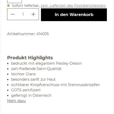
Sofort lieferbar,
zzgl. Lieferzeit des Postdienstleisters
Produkt Anzahl: Gib den gewünschte
In den Warenkorb
Artikelnummer:
414005
Produkt Highlights
bedruckt mit elegantem Paisley-Dessin
zart-fließende Satin-Qualität
leichter Glanz
besonders sanft zur Haut
sichtbarer Knopfverschluss mit Steinnussknöpfen
GOTS-zertifiziert
gefertigt in Österreich
Mehr dazu