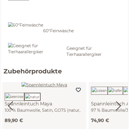
60°Feinwäsche
Geeignet für
Tierhaarallergiker
Zubehörprodukte
Spannleintuch Maya
Spannleintuch A
100 % Baumwolle, Satin, GOTS (natur,
97 % Baumwolle/3 %
90 x 200 x 19/22 cm)
GOTS, VEGAN (natu
89,90 €
74,90 €
x 22/28 cm)