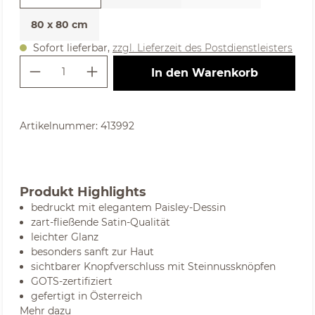
80 x 80 cm
Sofort lieferbar,
zzgl. Lieferzeit des Postdienstleisters
Produkt Anzahl: Gib den gewünschte
In den Warenkorb
Artikelnummer:
413992
Produkt Highlights
bedruckt mit elegantem Paisley-Dessin
zart-fließende Satin-Qualität
leichter Glanz
besonders sanft zur Haut
sichtbarer Knopfverschluss mit Steinnussknöpfen
GOTS-zertifiziert
gefertigt in Österreich
Mehr dazu