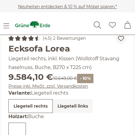
Zum Hauptinhalt springen
Neuheiten entdecken & 10 % auf Möbel sparen.*
(4.5) 2 Bewertungen
Durchschnittliche Bewertung von 4.5 von 5 Sternen
Ecksofa Lorea
Liegeteil rechts, inkl. Kissen (Wollstoff Stavang
haselnuss, Buche, B270 x T225 cm)
Verkaufspreis:
9.584,10 €
Regulärer Preis:
10.649,00 €
- 10%
Preise inkl. MwSt. zzgl. Versandkosten
Variante:
Liegeteil rechts
Liegeteil rechts
Liegeteil links
auswählen
Holzart
:
Buche