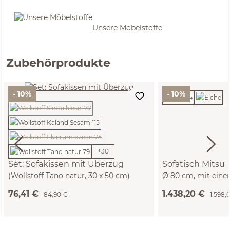
Unsere Möbelstoffe
Zubehörprodukte
- 10%
- 10%
(Diese Option ist zurzeit nicht verfügbar.)
(Diese Option ist zurzeit nicht verfügbar.)
+
30
Set: Sofakissen mit Überzug
Sofatisch Mitsu
(Wollstoff Tano natur, 30 x 50 cm)
Ø 80 cm, mit eine
76,41 €
1.438,20 €
84,90 €
1.598,