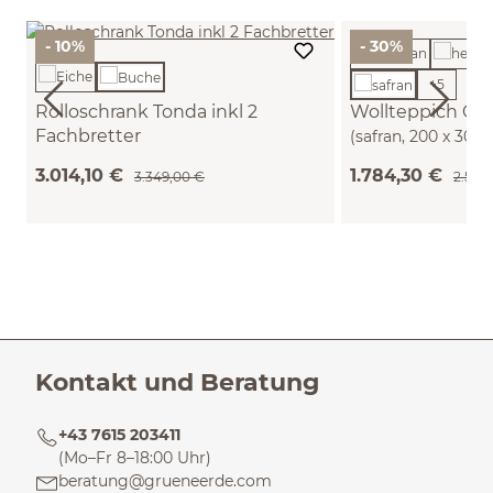
- 10%
- 30%
+
5
Rolloschrank Tonda inkl 2
Wollteppich Che
Fachbretter
(safran, 200 x 300
B 200 x T 50 x H 59,1 cm (Buche)
3.014,10 €
1.784,30 €
3.349,00 €
2.549
Kontakt und Beratung
+43 7615 203411
(Mo–Fr 8–18:00 Uhr)
beratung@grueneerde.com