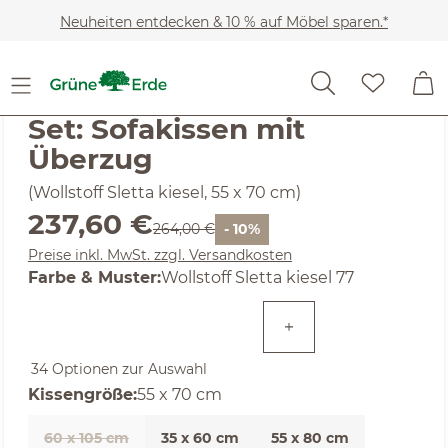
Zum Hauptinhalt springen
Neuheiten entdecken & 10 % auf Möbel sparen.*
Heimtextilien
Wohntextilien
Sofakissen
(4.59) 17 Bewertungen
Durchschnittliche Bewertung von 4.59 von 5 Sternen
Set: Sofakissen mit
Überzug
(Wollstoff Sletta kiesel, 55 x 70 cm)
Verkaufspreis:
237,60 €
Regulärer Preis:
264,00 €
- 10%
Preise inkl. MwSt. zzgl. Versandkosten
auswählen
Farbe & Muster
:
Wollstoff Sletta kiesel 77
34 Optionen zur Auswahl
auswählen
Kissengröße
:
55 x 70 cm
60 x 105 cm
35 x 60 cm
55 x 80 cm