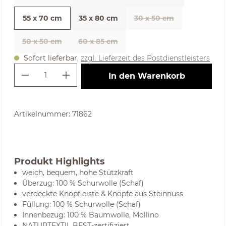
(Diese Option ist zurzeit nicht verfügbar. )
55 x 70 cm
35 x 80 cm
30 x 50 cm
50 x 50 cm
60 x 85 cm
(Diese Option ist zurzeit nicht verfügbar. )
Sofort lieferbar,
zzgl. Lieferzeit des Postdienstleisters
Produkt Anzahl: Gib den gewünschte
In den Warenkorb
Artikelnummer:
71862
Produkt Highlights
weich, bequem, hohe Stützkraft
Überzug: 100 % Schurwolle (Schaf)
verdeckte Knopfleiste & Knöpfe aus Steinnuss
Füllung: 100 % Schurwolle (Schaf)
Innenbezug: 100 % Baumwolle, Mollino
NATURTEXTIL BEST-zertifiziert