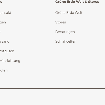
ce
Grüne Erde Welt & Stores
Kontakt
Grüne Erde Welt
ngen
Stores
n
Beratungen
ersand
Schlafwelten
Umtausch
währleistung
rufen