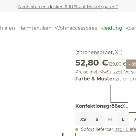
Neuheiten entdecken & 10 % auf Möbel sparen.*
Kleidung
Pullover
(4.8) 5 Bew
hlafen
Heimtextilien
Wohnaccessoires
Kleidung
Kos
Durchschnittliche Bewertun
Pullunder
(zitronensorbet, XL)
Verkaufspreis:
52,80 €
Regulärer Pre
129,00 €
- 5
Preise inkl. MwSt. zzgl. Ver
auswäh
Farbe & Muster
:
zitrone
ausw
Konfektionsgröße
:
XL
XS
S
M
L
Sofort lieferbar,
zzgl. Lief