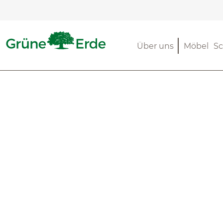
m Hauptinhalt springen
Zur Suche springen
Zur Hauptnavigation springen
Über uns
Möbel
Sc