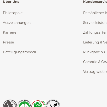
Über Uns
Kundenservi
Philosophie
Persönlicher 
Auszeichnungen
Serviceleistu
Karriere
Zahlungsarte
Presse
Lieferung & V
Beteiligungsmodell
Rückgabe & 
Garantie & Ge
Vertrag wider