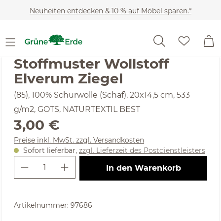
Zum Hauptinhalt springen
Neuheiten entdecken & 10 % auf Möbel sparen.*
Heimtextilien
Stoffmuster
Noch keine Bewertungen
Stoffmuster Wollstoff
Elverum Ziegel
(85), 100% Schurwolle (Schaf), 20x14,5 cm, 533
g/m2, GOTS, NATURTEXTIL BEST
Regulärer Preis:
3,00 €
Preise inkl. MwSt. zzgl. Versandkosten
Sofort lieferbar,
zzgl. Lieferzeit des Postdienstleisters
Produkt Anzahl: Gib den gewünschte
In den Warenkorb
Artikelnummer:
97686