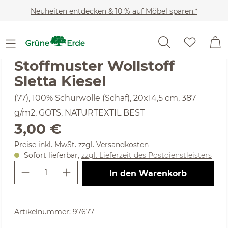
Zum Hauptinhalt springen
Neuheiten entdecken & 10 % auf Möbel sparen.*
Heimtextilien
Stoffmuster
Noch keine Bewertungen
Stoffmuster Wollstoff
Sletta Kiesel
(77), 100% Schurwolle (Schaf), 20x14,5 cm, 387
g/m2, GOTS, NATURTEXTIL BEST
Regulärer Preis:
3,00 €
Preise inkl. MwSt. zzgl. Versandkosten
Sofort lieferbar,
zzgl. Lieferzeit des Postdienstleisters
Produkt Anzahl: Gib den gewünschte
In den Warenkorb
Artikelnummer:
97677