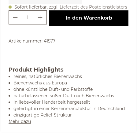
Sofort lieferbar,
zzgl. Lieferzeit des Postdienstleisters
Produkt Anzahl: Gib den gewünschte
In den Warenkorb
Artikelnummer:
41577
Produkt Highlights
reines, natürliches Bienenwachs
Bienenwachs aus Europa
ohne künstliche Duft- und Farbstoffe
naturbelassener, süßer Duft nach Bienenwachs
in liebevoller Handarbeit hergestellt
gefertigt in einer Kerzenmanufaktur in Deutschland
einzigartige Relief-Struktur
Mehr dazu