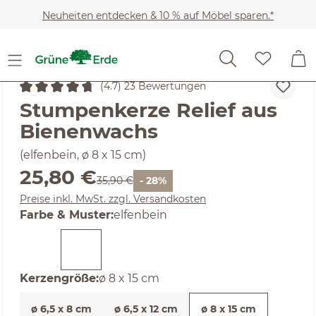
Zum Hauptinhalt springen
Neuheiten entdecken & 10 % auf Möbel sparen.*
Wohnaccessoires
Kerzen & Kerzenhalter
Kerzen
(4.7) 23 Bewertungen
Durchschnittliche Bewertung von 4.7 von 5 Sternen
Stumpenkerze Relief aus
Bienenwachs
(elfenbein, ø 8 x 15 cm)
Verkaufspreis:
25,80 €
Regulärer Preis:
35,90 €
- 28%
Preise inkl. MwSt. zzgl. Versandkosten
auswählen
Farbe & Muster
:
elfenbein
auswählen
Kerzengröße
:
ø 8 x 15 cm
ø 6,5 x 8 cm
ø 6,5 x 12 cm
ø 8 x 15 cm