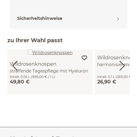
Sicherheitshinweise
zu Ihrer Wahl passt
Wildrosenknos
Wildrosenknospen
harmonisierendes
straffende Tagespflege mit Hyaluron
100 ml
50 ml
Inhalt:
0.05 L
(996,00 € / 1 L)
Inhalt:
0.1 L
(269,00 € / 1 
49,80 €
26,90 €