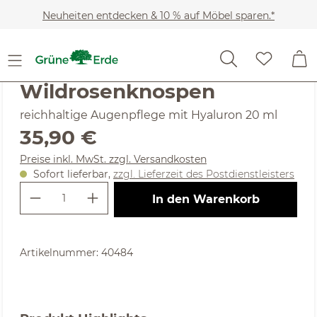
Zum Hauptinhalt springen
Neuheiten entdecken & 10 % auf Möbel sparen.*
Kosmetik
Gesichtspflege & Reinigung
Augenpflege
(4.76) 33 Bewertungen
Durchschnittliche Bewertung von 4.76 von 5 Sternen
Wildrosenknospen
reichhaltige Augenpflege mit Hyaluron 20 ml
Regulärer Preis:
35,90 €
Preise inkl. MwSt. zzgl. Versandkosten
Sofort lieferbar,
zzgl. Lieferzeit des Postdienstleisters
Produkt Anzahl: Gib den gewünschte
In den Warenkorb
Artikelnummer:
40484