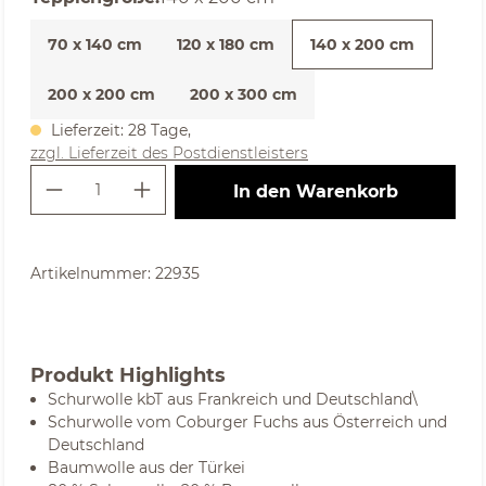
70 x 140 cm
120 x 180 cm
140 x 200 cm
200 x 200 cm
200 x 300 cm
Lieferzeit: 28 Tage,
zzgl. Lieferzeit des Postdienstleisters
Produkt Anzahl: Gib den gewünschte
In den Warenkorb
Artikelnummer:
22935
Produkt Highlights
Schurwolle kbT aus Frankreich und Deutschland\
Schurwolle vom Coburger Fuchs aus Österreich und
Deutschland
Baumwolle aus der Türkei