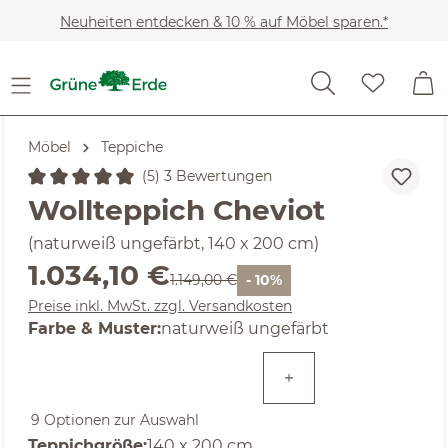
Zum Hauptinhalt springen
Neuheiten entdecken & 10 % auf Möbel sparen.*
Möbel
Teppiche
(5) 3 Bewertungen
Durchschnittliche Bewertung von 5 von 5 Sternen
Wollteppich Cheviot
(naturweiß ungefärbt, 140 x 200 cm)
Verkaufspreis:
1.034,10 €
Regulärer Preis:
1.149,00 €
- 10%
Preise inkl. MwSt. zzgl. Versandkosten
auswählen
Farbe & Muster
:
naturweiß ungefärbt
9 Optionen zur Auswahl
auswählen
Teppichgröße
:
140 x 200 cm