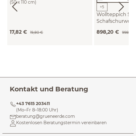
(50 x 110 cm)
+
5
Wollteppich Sk
Schafschurwoll
(naturweiß ungefär
17,82 €
898,20 €
19,80 €
998,00
Kontakt und Beratung
+43 7615 203411
(Mo–Fr 8–18:00 Uhr)
beratung@grueneerde.com
Kostenlosen Beratungstermin vereinbaren