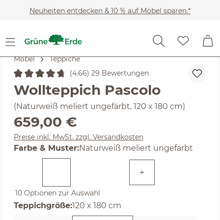
Zum Hauptinhalt springen
Neuheiten entdecken & 10 % auf Möbel sparen.*
Möbel
Teppiche
(4.66) 29 Bewertungen
Durchschnittliche Bewertung von 4.66 von 5 Sternen
Wollteppich Pascolo
(Naturweiß meliert ungefärbt, 120 x 180 cm)
Regulärer Preis:
659,00 €
Preise inkl. MwSt. zzgl. Versandkosten
auswählen
Farbe & Muster
:
Naturweiß meliert ungefärbt
10 Optionen zur Auswahl
auswählen
Teppichgröße
:
120 x 180 cm