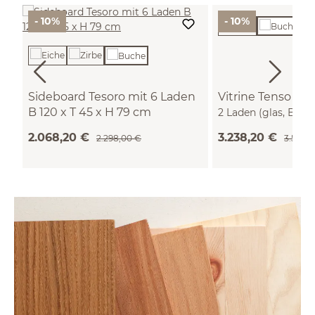
- 10%
- 10%
Sideboard Tesoro mit 6 Laden
Vitrine Tenso 2-t
B 120 x T 45 x H 79 cm
2 Laden (glas, Buche
(Buche)
Laden)
2.068,20 €
3.238,20 €
2.298,00 €
3.598,