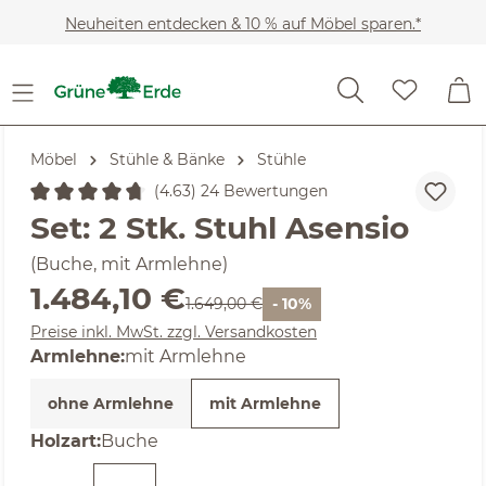
Zum Hauptinhalt springen
Neuheiten entdecken & 10 % auf Möbel sparen.*
Möbel
Stühle & Bänke
Stühle
(4.63) 24 Bewertungen
Durchschnittliche Bewertung von 4.63 von 5 Sternen
Set: 2 Stk. Stuhl Asensio
(Buche, mit Armlehne)
Verkaufspreis:
1.484,10 €
Regulärer Preis:
1.649,00 €
- 10%
Preise inkl. MwSt. zzgl. Versandkosten
auswählen
Armlehne
:
mit Armlehne
ohne Armlehne
mit Armlehne
auswählen
Holzart
:
Buche