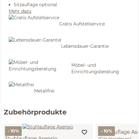
Sitzauflage optional
Mehr dazu
Gratis Aufstellservice
Lebensdauer-Garantie
Möbel- und
Einrichtungsberatung
Metallfrei
Zubehörprodukte
- 10%
- 10%
Stuhlauflage As
Stuhlauflage Asensio