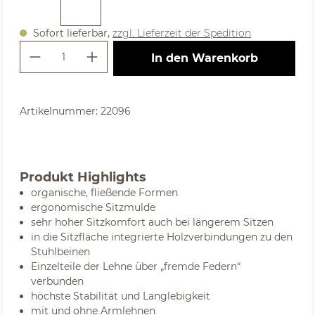
Sofort lieferbar,
zzgl. Lieferzeit der Spedition
Produkt Anzahl: Gib den gewünschte
In den Warenkorb
Artikelnummer:
22096
Produkt Highlights
organische, fließende Formen
ergonomische Sitzmulde
sehr hoher Sitzkomfort auch bei längerem Sitzen
in die Sitzfläche integrierte Holzverbindungen zu den
Stuhlbeinen
Einzelteile der Lehne über „fremde Federn“
verbunden
höchste Stabilität und Langlebigkeit
mit und ohne Armlehnen