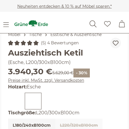
Zum Hauptinhalt springen
Neuheiten entdecken & 10 % auf Möbel sparen.*
Möbel
Tische
Esstische & Ausziehtische
(5) 4 Bewertungen
Durchschnittliche Bewertung von 5 von 5 Sternen
Ausziehtisch Ketil
(Esche, L200/300xB100cm)
Verkaufspreis:
3.940,30 €
Regulärer Preis:
5.629,00 €
- 30%
Preise inkl. MwSt. zzgl. Versandkosten
auswählen
Holzart
:
Esche
(Diese Option ist zurzeit nicht verfügbar. )
auswählen
Tischgröße
:
L200/300xB100cm
L180/240xB100cm
L220/320xB100cm