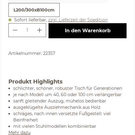
L200/300xB100cm
Sofort lieferbar,
zzgl. Lieferzeit der Spedition
Produkt Anzahl: Gib den gewünschte
In den Warenkorb
Artikelnummer:
22357
Produkt Highlights
schlichter, schöner, robuster Tisch für Generationen
je nach Modell um 40, 60 oder 100 cm verlängerbar
sanft gleitender Auszug, mühelos bedienbar
ausgeklügelte Ausziehmechanik aus Holz
schräges, nach innen versetzte Fußgestell: viel
Beinfreiheit
mit vielen Stuhlmodellen kombinierbar
Mehr dazu