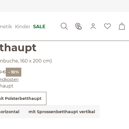
ewertungen
metik
Kinder
SALE
g von 4.79 von 5 Sternen
no mit
tthaupt
ernbuche, 160 x 200 cm)
er Preis:
0 €
- 10%
sandkosten
thaupt
it Polsterbetthaupt
orizontal
mit Sprossenbetthaupt vertikal