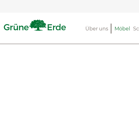
m Hauptinhalt springen
Zur Suche springen
Zur Hauptnavigation springen
Über uns
Möbel
Sc