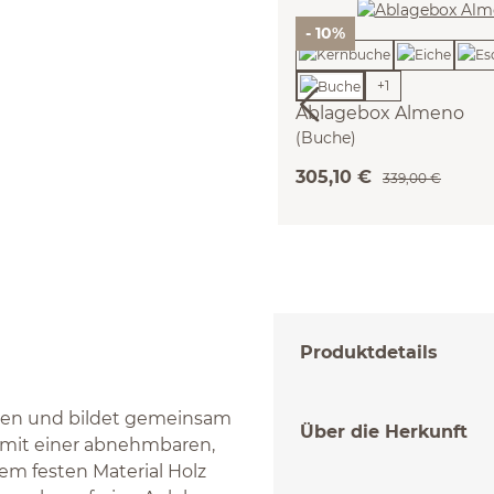
- 10%
+
1
Ablagebox Almeno
(Buche)
305,10 €
339,00 €
Produktdetails
inten und bildet gemeinsam
Über die Herkunft
 mit einer abnehmbaren,
em festen Material Holz