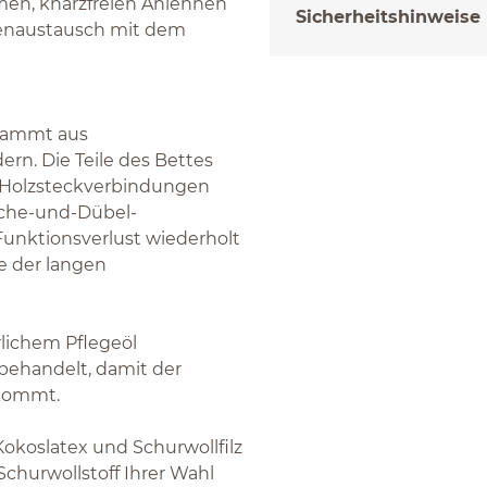
en, knarzfreien Anlehnen
Sicherheitshinweise
kenaustausch mit dem
stammt aus
rn. Die Teile des Bettes
n Holzsteckverbindungen
sche-und-Dübel-
Funktionsverlust wiederholt
e der langen
rlichem Pflegeöl
unbehandelt, damit der
 kommt.
koslatex und Schurwollfilz
churwollstoff Ihrer Wahl