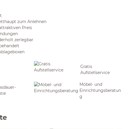
t
betthaupt zum Anlehnen
ttraktiven Preis
bindungen
derholt zerlegbar
 behandelt
 Ablageboxen
Gratis
Aufstellservice
Möbel- und
sdauer-
Einrichtungsberatun
tie
g
te