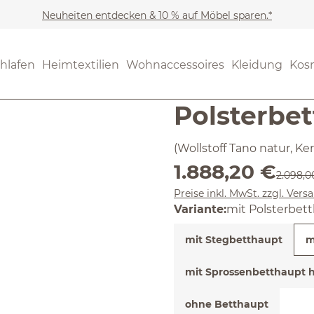
Neuheiten entdecken & 10 % auf Möbel sparen.*
Möbel
Betten
(4.79) 28 B
hlafen
Heimtextilien
Wohnaccessoires
Kleidung
Kos
Durchschnittliche Bewertun
Bett Alme
Polsterbe
(Wollstoff Tano natur, K
Verkaufspreis:
1.888,20 €
Regulär
2.098,0
Preise inkl. MwSt. zzgl. Ver
Variante:
mit Polsterbet
mit Stegbetthaupt
m
mit Sprossenbetthaupt h
ohne Betthaupt