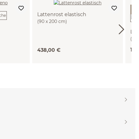
- 
Lattenrost elastisch
(90 x 200 cm)
Lad
(Bu
115
438,00 €