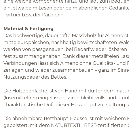
eine weiche Komponente hinzu und lädt zum bequem
ein, etwa beim Lesen oder beim abendlichen Gedan
Partner bzw. der Partnerin.
Material & Fertigung
Das hochwertige, dauerhafte Massivholz für Almeno 
mitteleuropäischen, nachhaltig bewirtschafteten Wälde
werden von passgenauen, bei Bedarf wieder lösbare
fest zusammengehalten. Dank dieser metallfreien La
Verbindungen lässt sich Almeno ohne Qualitäts- und 
zerlegen und wieder zusammenbauen – ganz im Sinn
Nutzungsdauer des Bettes.
Die Holzoberfläche ist von Hand mit duftendem, natü
(lösemittelfrei) eingelassen. Zirbe bleibt vollständig 
charakteristische Duft dieser Holzart gut zur Geltung
Die abnehmbare Betthaupt-Housse ist mit weichem Ko
gepolstert, mit dem NATURTEXTIL BEST-zertifizierten S