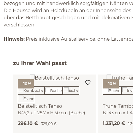
bezogen und mit handwerklich sorgfältigen Nähten ve
Die Housse wird an Holzdübeln an der Innenseite des
über das Betthaupt geschlagen und mit dekorativen 
verschlossen.
Hinweis
: Preis inklusive Aufstellservice, ohne Lattenr
zu Ihrer Wahl passt
- 10%
- 10%
Beistelltisch Tenso
Truhe Tambo
B45,2 x T 28,7 x H 50 cm (Buche)
B 143 cm x T 
(Wollstoff Tan
296,10 €
1.231,20 €
329,00 €
1.