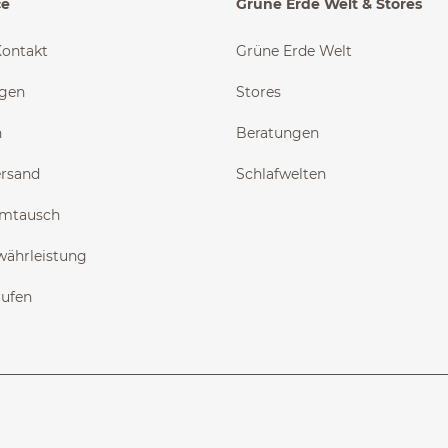
ce
Grüne Erde Welt & Stores
Kontakt
Grüne Erde Welt
ngen
Stores
n
Beratungen
ersand
Schlafwelten
Umtausch
währleistung
rufen