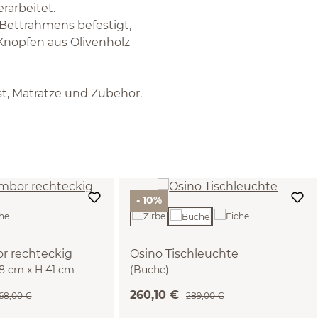
rarbeitet.
 Bettrahmens befestigt,
Knöpfen aus Olivenholz
ost, Matratze und Zubehör.
- 10%
r rechteckig
Osino Tischleuchte
48 cm x H 41 cm
(Buche)
o natur, Buche)
260,10 €
368,00 €
289,00 €