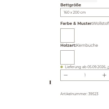
Bettgröße
auswählen
auswäh
Farbe & Muster
:
Wollstof
auswählen
Holzart
:
Kernbuche
Lieferung ab 05.09.2026,
z
Produkt Anzahl:
Artikelnummer:
39523