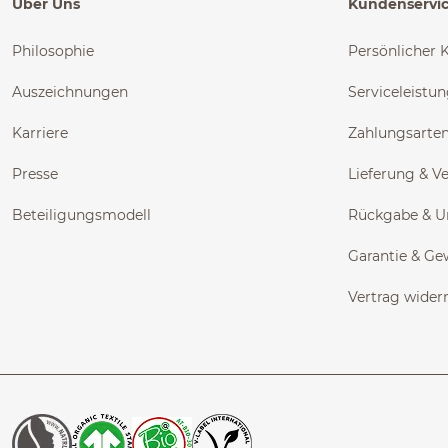
Über Uns
Kundenservi
Philosophie
Persönlicher 
Auszeichnungen
Serviceleistu
Karriere
Zahlungsarte
Presse
Lieferung & V
Beteiligungsmodell
Rückgabe & 
Garantie & Ge
Vertrag wider