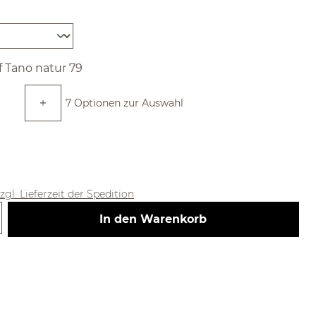
len
f Tano natur 79
7 Optionen zur Auswahl
zgl. Lieferzeit der Spedition
 Gib den gewünschten Wert ein ode
In den Warenkorb