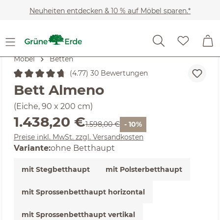
Zum Hauptinhalt springen
Neuheiten entdecken & 10 % auf Möbel sparen.*
Möbel
Betten
(4.77) 30 Bewertungen
Durchschnittliche Bewertung von 4.77 von 5 Sternen
Bett Almeno
(Eiche, 90 x 200 cm)
Verkaufspreis:
1.438,20 €
Regulärer Preis:
1.598,00 €
- 10%
Preise inkl. MwSt. zzgl. Versandkosten
Variante:
ohne Betthaupt
mit Stegbetthaupt
mit Polsterbetthaupt
mit Sprossenbetthaupt horizontal
mit Sprossenbetthaupt vertikal