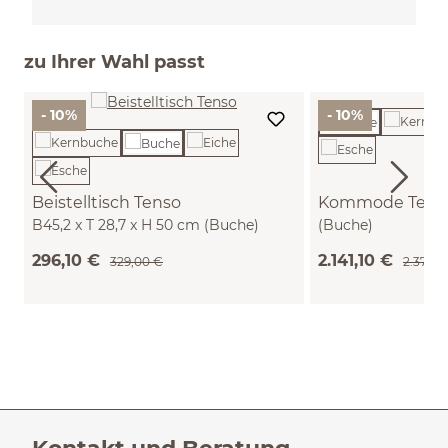
zu Ihrer Wahl passt
- 10%
- 10%
Beistelltisch Tenso
Kommode Tenso
B45,2 x T 28,7 x H 50 cm (Buche)
(Buche)
296,10 €
2.141,10 €
329,00 €
2.379,0