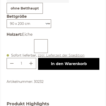
ohne Betthaupt
Bettgröße
auswählen
auswählen
Holzart
:
Eiche
Sofort lieferbar,
zzgl. Lieferzeit der Spedition
Produkt Anzahl: Gib den gewünschte
In den Warenkorb
Artikelnummer:
30232
Produkt Highlights