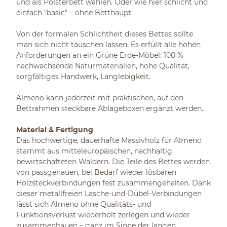
und als Polsterbett wählen. Oder wie hier schlicht und
einfach "basic" – ohne Betthaupt.
Von der formalen Schlichtheit dieses Bettes sollte
man sich nicht täuschen lassen: Es erfüllt alle hohen
Anforderungen an ein Grüne Erde-Möbel: 100 %
nachwachsende Naturmaterialien, hohe Qualität,
sorgfältiges Handwerk, Langlebigkeit.
Almeno kann jederzeit mit praktischen, auf den
Bettrahmen steckbare Ablageboxen ergänzt werden.
Material & Fertigung
Das hochwertige, dauerhafte Massivholz für Almeno
stammt aus mitteleuropäischen, nachhaltig
bewirtschafteten Wäldern. Die Teile des Bettes werden
von passgenauen, bei Bedarf wieder lösbaren
Holzsteckverbindungen fest zusammengehalten. Dank
dieser metallfreien Lasche-und-Dübel-Verbindungen
lässt sich Almeno ohne Qualitäts- und
Funktionsverlust wiederholt zerlegen und wieder
zusammenbauen – ganz im Sinne der langen