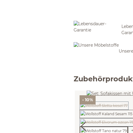
Leben
Garan
Unsere
Zubehörproduk
- 10%
(Diese Option ist z
(Diese Option ist