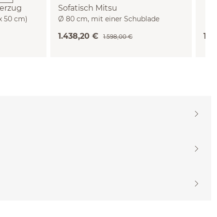
berzug
Sofatisch Mitsu
 x 50 cm)
Ø 80 cm, mit einer Schublade
(Buche)
1.438,20 €
10.
1.598,00 €