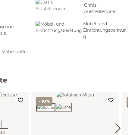
Gratis
Aufstellservice
Möbel- und
sdauer-
Einrichtungsberatun
tie
g
 Möbelstoffe
te
Sc
- 10%
- 
Eck
urzeit nicht verfügbar.)
Türf
B27
Gru
 zurzeit nicht verfügbar.)
+
30