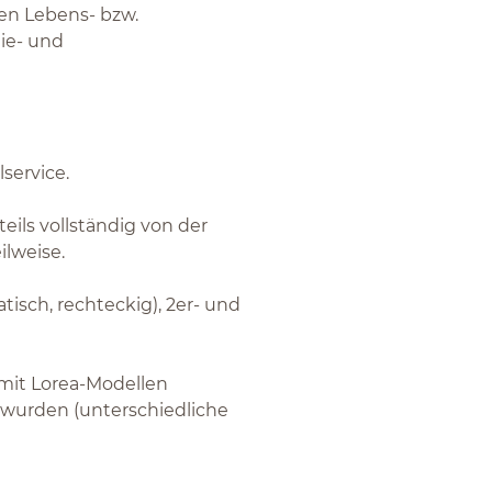
gen Lebens- bzw.
ie- und
lservice.
eils vollständig von der
ilweise.
atisch, rechteckig), 2er- und
 mit Lorea-Modellen
t wurden (unterschiedliche