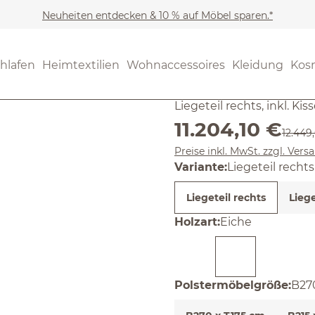
Neuheiten entdecken & 10 % auf Möbel sparen.*
(4.5) 2 Bew
Durchschnittliche Bewertung
Ecksofa L
hlafen
Heimtextilien
Wohnaccessoires
Kleidung
Kos
Liegeteil rechts, inkl. Ki
Verkaufspreis:
11.204,10 €
Regulä
12.449
Preise inkl. MwSt. zzgl. Ver
Variante:
Liegeteil rechts
Liegeteil rechts
Liege
auswählen
Holzart
:
Eiche
aus
Polstermöbelgröße
:
B27