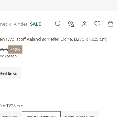
ertungen
 von 4.5 von 5 Sternen
orea
metik
Kinder
SALE
ssen (Wollstoff Kaland schiefer, Eiche, B270 x T225 cm)
rer Preis:
,00 €
- 10%
sandkosten
teil links
wählen
0 x T225 cm