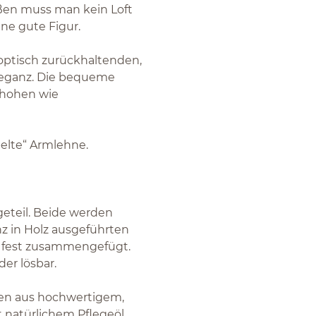
ßen muss man kein Loft
ne gute Figur.
optisch zurückhaltenden,
leganz. Die bequeme
 hohen wie
elte“ Armlehne.
geteil. Beide werden
nz in Holz ausgeführten
 fest zusammengefügt.
er lösbar.
nten aus hochwertigem,
 natürlichem Pflegeöl