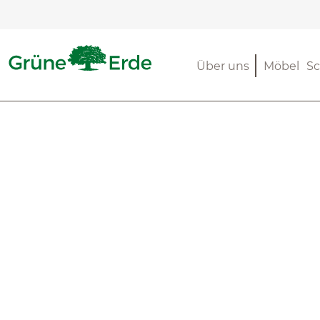
m Hauptinhalt springen
Zur Suche springen
Zur Hauptnavigation springen
Über uns
Möbel
Sc