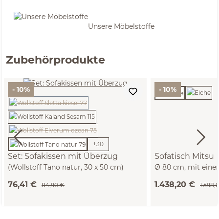
Unsere Möbelstoffe
Zubehörprodukte
- 10%
- 10%
(Diese Option ist zurzeit nicht verfügbar.)
(Diese Option ist zurzeit nicht verfügbar.)
+
30
Set: Sofakissen mit Überzug
Sofatisch Mitsu
(Wollstoff Tano natur, 30 x 50 cm)
Ø 80 cm, mit eine
76,41 €
1.438,20 €
84,90 €
1.598,