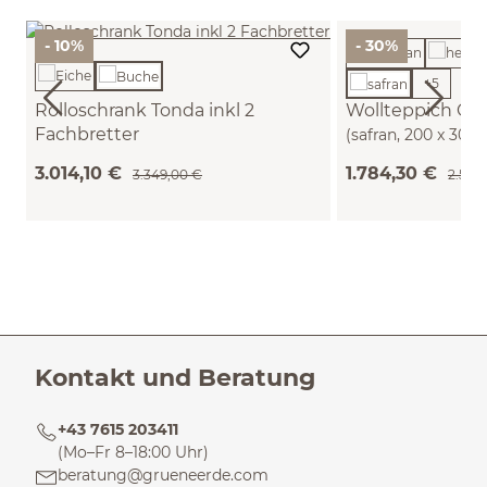
- 10%
- 30%
+
5
Rolloschrank Tonda inkl 2
Wollteppich Che
Fachbretter
(safran, 200 x 300
B 200 x T 50 x H 59,1 cm (Buche)
3.014,10 €
1.784,30 €
3.349,00 €
2.549
Kontakt und Beratung
+43 7615 203411
(Mo–Fr 8–18:00 Uhr)
beratung@grueneerde.com