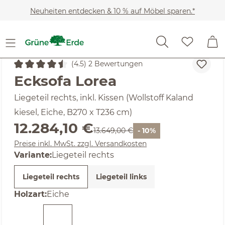
Zum Hauptinhalt springen
Neuheiten entdecken & 10 % auf Möbel sparen.*
(4.5) 2 Bewertungen
Durchschnittliche Bewertung von 4.5 von 5 Sternen
Ecksofa Lorea
Liegeteil rechts, inkl. Kissen (Wollstoff Kaland
kiesel, Eiche, B270 x T236 cm)
Verkaufspreis:
12.284,10 €
Regulärer Preis:
13.649,00 €
- 10%
Preise inkl. MwSt. zzgl. Versandkosten
Variante:
Liegeteil rechts
Liegeteil rechts
Liegeteil links
auswählen
Holzart
:
Eiche