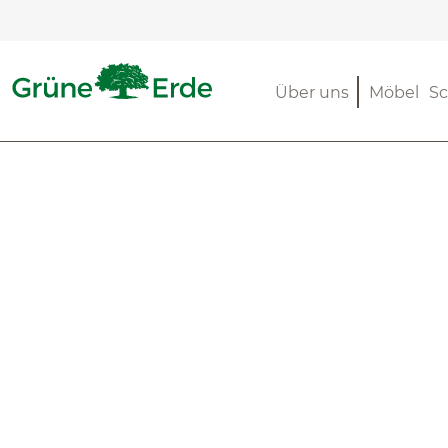
m Hauptinhalt springen
Zur Suche springen
Zur Hauptnavigation springen
Über uns
Möbel
Sc