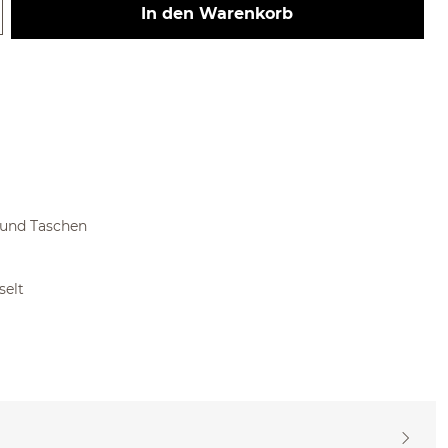
 Gib den gewünschten Wert ein ode
In den Warenkorb
 und Taschen
selt