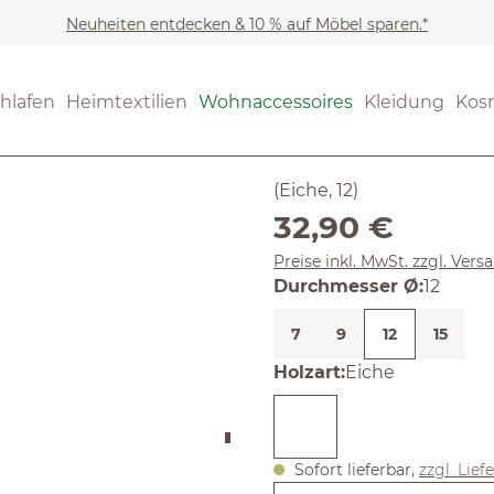
Neuheiten entdecken & 10 % auf Möbel sparen.*
Wohnaccessoires
Deko &
(4.82) 22 B
hlafen
Heimtextilien
Wohnaccessoires
Kleidung
Kos
Durchschnittliche Bewertun
Garderobe
(Eiche, 12)
Regulärer Preis:
32,90 €
Preise inkl. MwSt. zzgl. Ver
auswäh
Durchmesser Ø
:
12
7
9
12
15
auswählen
Holzart
:
Eiche
Sofort lieferbar,
zzgl. Lief