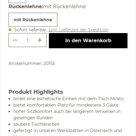
auswählen
Rückenlehne
:
mit Rückenlehne
mit Rückenlehne
Sofort lieferbar,
zzgl. Lieferzeit der Spedition
Produkt Anzahl: Gib den gewünschte
In den Warenkorb
Artikelnummer:
20155
Produkt Highlights
bildet eine ästhetische Einheit mit dem Tisch Mirato
bietet komfortablen Platz für mindestens 3 Gäste
hoher Sitzkomfort auch bei längerem Verweilen in
geselligen Runden
saubere Tischlerarbeit
gefertigt in unseren Werkstätten in Österreich und