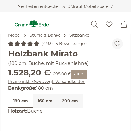
Zum Hauptinhalt springen
Neuheiten entdecken & 10 % auf Möbel sparen.*
Möbel
Stühle & Bänke
Sitzbänke
(4.93) 15 Bewertungen
Durchschnittliche Bewertung von 4.93 von 5 Sternen
Holzbank Mirato
(180 cm, Buche, mit Rückenlehne)
Verkaufspreis:
1.528,20 €
Regulärer Preis:
1.698,00 €
- 10%
Preise inkl. MwSt. zzgl. Versandkosten
auswählen
Bankgröße
:
180 cm
180 cm
160 cm
200 cm
auswählen
Holzart
:
Buche