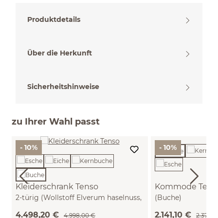
Produktdetails
Über die Herkunft
Sicherheitshinweise
zu Ihrer Wahl passt
- 10%
- 10%
Kleiderschrank Tenso
Kommode Tenso
2-türig (Wollstoff Elverum haselnuss,
(Buche)
Buche)
4.498,20 €
2.141,10 €
4.998,00 €
2.379,0