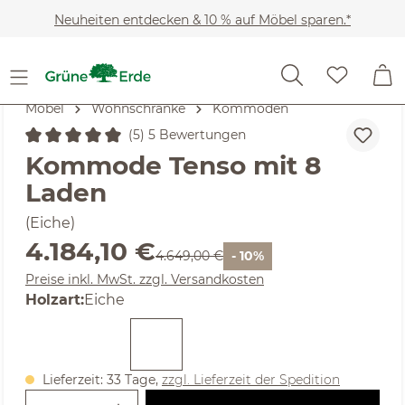
Zum Hauptinhalt springen
Neuheiten entdecken & 10 % auf Möbel sparen.*
Möbel
Wohnschränke
Kommoden
(5) 5 Bewertungen
Durchschnittliche Bewertung von 5 von 5 Sternen
Kommode Tenso mit 8
Laden
(Eiche)
Verkaufspreis:
4.184,10 €
Regulärer Preis:
4.649,00 €
- 10%
Preise inkl. MwSt. zzgl. Versandkosten
auswählen
Holzart
:
Eiche
Lieferzeit: 33 Tage,
zzgl. Lieferzeit der Spedition
Produkt Anzahl: Gib den gewünschte