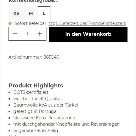
Konfektionsgröße
:
L
XS
M
L
Sofort lieferbar,
zzgl. Lieferzeit des Postdienstleisters
Produkt Anzahl: Gib den gewünschte
In den Warenkorb
Artikelnummer:
865540
Produkt Highlights
GOTS-zertifiziert
weiche Flanell-Qualität
Baumwolle kbA aus der Türkei
gefertigt in Portugal
klassische Karo-Dessinierung
mit durchgehender Knopfleiste und Reverskragen
angenehm-kuschelig