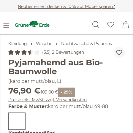
Zum Hauptinhalt springen
Neuheiten entdecken & 10 % auf Möbel sparen.*
Kleidung
Wäsche
Nachtwäsche & Pyjamas
(3.5) 2 Bewertungen
Durchschnittliche Bewertung von 3.5 von 5 Sternen
Pyjamahemd aus Bio-
Baumwolle
(karo perlmutt/blau, L)
Verkaufspreis:
76,90 €
Regulärer Preis:
109,00 €
- 29%
Preise inkl. MwSt. zzgl. Versandkosten
auswählen
Farbe & Muster
:
karo perlmutt/blau 49-88
auswählen