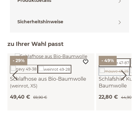
Produktdetails
Sicherheitshinweise
zu Ihrer Wahl passt
- 29%
- 49%
(Diese Option i
Schlafhose aus Bio-Baumwolle
Schlafshirt Kurz
Baumwolle
(weinrot, XS)
(mauve, XL)
49,40 €
22,80 €
69,90 €
44,90 €