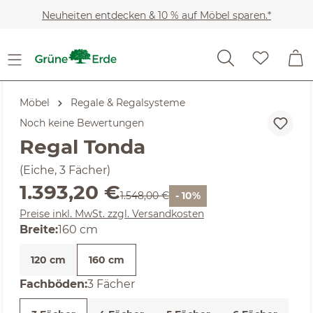
Zum Hauptinhalt springen
Neuheiten entdecken & 10 % auf Möbel sparen.*
Möbel
Regale & Regalsysteme
Noch keine Bewertungen
Regal Tonda
(Eiche, 3 Fächer)
Verkaufspreis:
1.393,20 €
Regulärer Preis:
1.548,00 €
- 10%
Preise inkl. MwSt. zzgl. Versandkosten
Breite:
160 cm
120 cm
160 cm
auswählen
Fachböden
:
3 Fächer