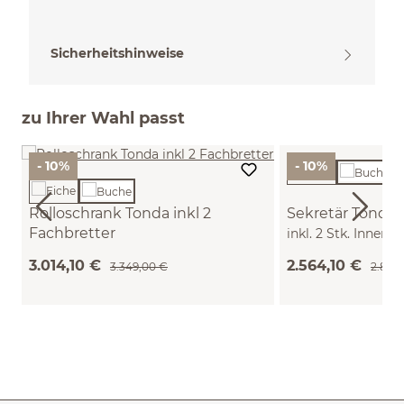
Sicherheitshinweise
zu Ihrer Wahl passt
- 10%
- 10%
Rolloschrank Tonda inkl 2
Sekretär Tonda
Fachbretter
inkl. 2 Stk. Innen
B 200 x T 50 x H 59,1 cm (Buche)
u. Pinwand aus Fil
3.014,10 €
2.564,10 €
3.349,00 €
2.849
cm (Buche)