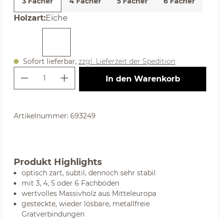
3 Fächer
4 Fächer
5 Fächer
6 Fächer
auswählen
Holzart
:
Eiche
Sofort lieferbar,
zzgl. Lieferzeit der Spedition
Produkt Anzahl: Gib den gewünschte
In den Warenkorb
Artikelnummer:
693249
Produkt Highlights
optisch zart, subtil, dennoch sehr stabil
mit 3, 4, 5 oder 6 Fachböden
wertvolles Massivholz aus Mitteleuropa
gesteckte, wieder lösbare, metallfreie
Gratverbindungen