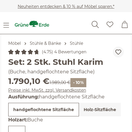
Zum Hauptinhalt springen
Neuheiten entdecken & 10 % auf Möbel sparen.*
Möbel
Stühle & Bänke
Stühle
(4.75) 4 Bewertungen
Durchschnittliche Bewertung von 4.75 von 5 Sternen
Set: 2 Stk. Stuhl Karim
(Buche, handgeflochtene Sitzfläche)
Verkaufspreis:
1.790,10 €
Regulärer Preis:
1.989,00 €
- 10%
Preise inkl. MwSt. zzgl. Versandkosten
auswählen
Ausführung
:
handgeflochtene Sitzfläche
handgeflochtene Sitzfläche
Holz-Sitzfläche
auswählen
Holzart
:
Buche