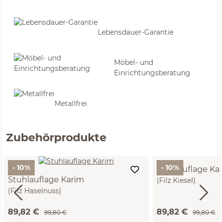
Lebensdauer-Garantie
Möbel- und
Einrichtungsberatung
Metallfrei
Zubehörprodukte
- 10%
- 10%
Stuhlauflage Ka
Stuhlauflage Karim
(Filz Kiesel)
(Filz Haselnuss)
89,82 €
89,82 €
99,80 €
99,80 €