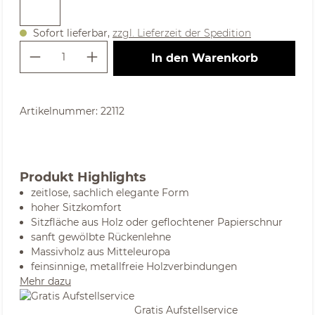
Sofort lieferbar,
zzgl. Lieferzeit der Spedition
Produkt Anzahl: Gib den gewünschte
In den Warenkorb
Artikelnummer:
22112
Produkt Highlights
zeitlose, sachlich elegante Form
hoher Sitzkomfort
Sitzfläche aus Holz oder geflochtener Papierschnur
sanft gewölbte Rückenlehne
Massivholz aus Mitteleuropa
feinsinnige, metallfreie Holzverbindungen
Mehr dazu
Gratis Aufstellservice