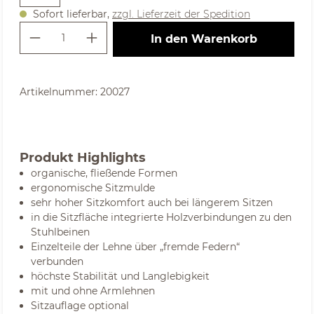
Sofort lieferbar,
zzgl. Lieferzeit der Spedition
Produkt Anzahl: Gib den gewünschte
In den Warenkorb
Artikelnummer:
20027
Produkt Highlights
organische, fließende Formen
ergonomische Sitzmulde
sehr hoher Sitzkomfort auch bei längerem Sitzen
in die Sitzfläche integrierte Holzverbindungen zu den
Stuhlbeinen
Einzelteile der Lehne über „fremde Federn“
verbunden
höchste Stabilität und Langlebigkeit
mit und ohne Armlehnen
Sitzauflage optional