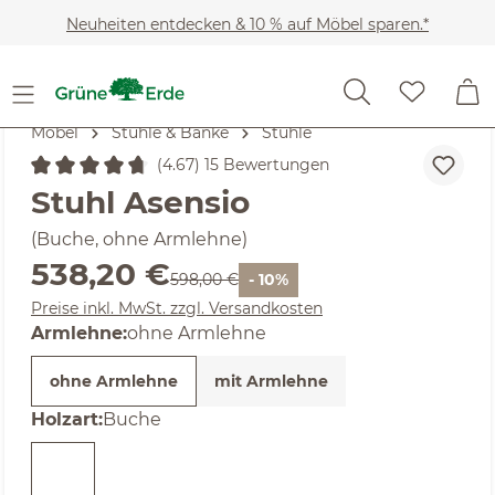
Zum Hauptinhalt springen
Neuheiten entdecken & 10 % auf Möbel sparen.*
Möbel
Stühle & Bänke
Stühle
(4.67) 15 Bewertungen
Durchschnittliche Bewertung von 4.67 von 5 Sternen
Stuhl Asensio
(Buche, ohne Armlehne)
Verkaufspreis:
538,20 €
Regulärer Preis:
598,00 €
- 10%
Preise inkl. MwSt. zzgl. Versandkosten
auswählen
Armlehne
:
ohne Armlehne
ohne Armlehne
mit Armlehne
auswählen
Holzart
:
Buche