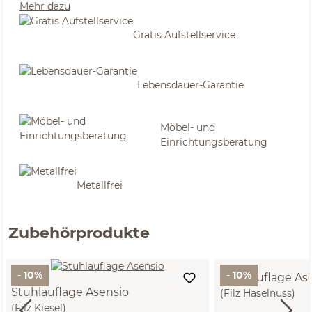
Mehr dazu
Gratis Aufstellservice
Lebensdauer-Garantie
Möbel- und
Einrichtungsberatung
Metallfrei
Zubehörprodukte
- 10%
- 10%
Stuhlauflage As
Stuhlauflage Asensio
(Filz Haselnuss)
(Filz Kiesel)