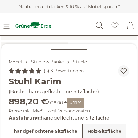
Zum Hauptinhalt springen
Neuheiten entdecken & 10 % auf Möbel sparen.*
Möbel
Stühle & Bänke
Stühle
(5) 3 Bewertungen
Durchschnittliche Bewertung von 5 von 5 Sternen
Stuhl Karim
(Buche, handgeflochtene Sitzfläche)
Verkaufspreis:
898,20 €
Regulärer Preis:
998,00 €
- 10%
Preise inkl. MwSt. zzgl. Versandkosten
auswählen
Ausführung
:
handgeflochtene Sitzfläche
handgeflochtene Sitzfläche
Holz-Sitzfläche