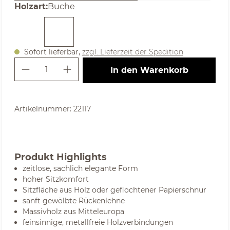
auswählen
Holzart
:
Buche
Sofort lieferbar,
zzgl. Lieferzeit der Spedition
Produkt Anzahl: Gib den gewünschte
In den Warenkorb
Artikelnummer:
22117
Produkt Highlights
zeitlose, sachlich elegante Form
hoher Sitzkomfort
Sitzfläche aus Holz oder geflochtener Papierschnur
sanft gewölbte Rückenlehne
Massivholz aus Mitteleuropa
feinsinnige, metallfreie Holzverbindungen