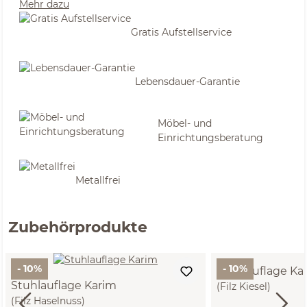
Mehr dazu
Gratis Aufstellservice
Lebensdauer-Garantie
Möbel- und
Einrichtungsberatung
Metallfrei
Zubehörprodukte
- 10%
- 10%
Stuhlauflage Ka
Stuhlauflage Karim
(Filz Kiesel)
(Filz Haselnuss)