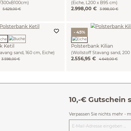
0/300xB100cm)
(Eiche, L200 x B95 cm)
€
2.998,00 €
5.629,00 €
3.998,00 €
- 45%
k Ketil
Polsterbank Kilian
tavang sand, 160 cm, Eiche)
(Wollstoff Stavang sand, 200
2.556,95 €
3.598,00 €
4.649,00 €
10,-€ Gutschein 
Verpassen Sie nichts mehr - 