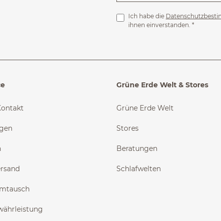
Ich habe die
Datenschutzbest
ihnen einverstanden.
*
ce
Grüne Erde Welt & Stores
Kontakt
Grüne Erde Welt
ngen
Stores
n
Beratungen
ersand
Schlafwelten
Umtausch
währleistung