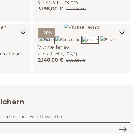
x T 45 x H 139 cm
3.198,00 €
(Eiche)
4.849,00 €
- 28%
Vitrine Tenso
 cm, Eiche)
(Holz, Esche, 106,4)
2.148,00 €
2.998,00 €
sichern
mit dem Grüne Erde Newsletter.