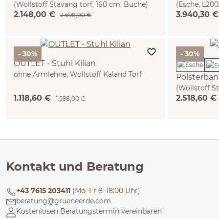
(Wollstoff Stavang torf, 160 cm, Buche)
(Esche, L20
2.148,00 €
3.940,30 
2.698,00 €
- 30%
- 30%
OUTLET - Stuhl Kilian
ohne Armlehne, Wollstoff Kaland Torf
Polsterban
(70), Eiche
(Wollstoff S
1.118,60 €
2.518,60 €
1.598,00 €
Kontakt und Beratung
+43 7615 203411
(Mo–Fr 8–18:00 Uhr)
beratung@grueneerde.com
Kostenlosen Beratungstermin vereinbaren