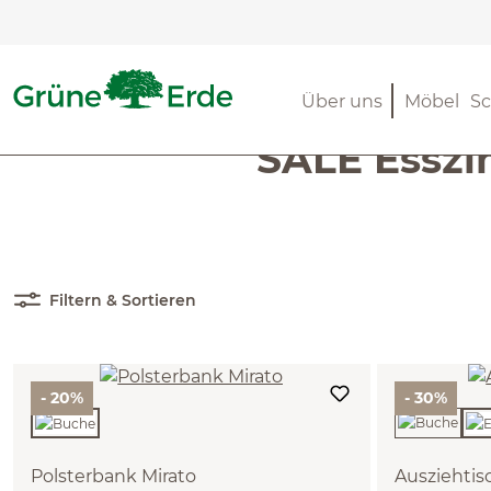
m Hauptinhalt springen
Zur Suche springen
Zur Hauptnavigation springen
SALE
SALE Möbel
SALE Esszimmermöbel
Über uns
Möbel
Sc
SALE Essz
Filtern & Sortieren
- 20%
- 30%
Polsterbank Mirato
Ausziehtisc