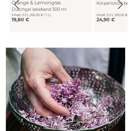
Orange & Lemongras
Körperlotion be
Duschgel belebend 300 ml
Inhalt:
0.3 L
(66,00 € / 1 L)
Inhalt:
0.3 L
(83,00 € / 
19,80 €
24,90 €