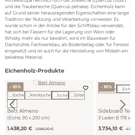
Mitteleuropa heimisch sich die Stieleiche (Quercus robur)
und die Traubeneiche (Quercus petraea). Eichenholz kann
auf Grund seiner herausragenden Eigenschaften eine lange
Tradition der Nutzung und Verarbeitung vorweisen. Es
wurde schon in der Antike für den Schiffsbau verwendet,
hat sich bei Fässern für die Lagerung von Wein oder
Whisky mehr als nur bewährt, wird im Bauwesen für
Dachstühle, Fachwerkbau, als Bodenbelag oder für Fenster
eingesetzt und ist auch für die Herstellung von Möbeln ein
beliebtes Material.
Eichenholz-Produkte
- 10%
- 10%
+
1
Bett Almeno
Sideboard Teso
(Eiche, 90 x 200 cm)
3 Laden B 178 x T
1.438,20 €
3.734,10 €
1.598,00 €
4.14