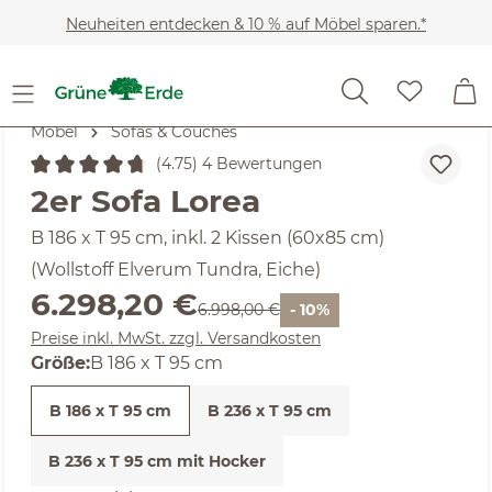
Zum Hauptinhalt springen
Neuheiten entdecken & 10 % auf Möbel sparen.*
Möbel
Sofas & Couches
(4.75) 4 Bewertungen
Durchschnittliche Bewertung von 4.75 von 5 Sternen
2er Sofa Lorea
B 186 x T 95 cm, inkl. 2 Kissen (60x85 cm)
(Wollstoff Elverum Tundra, Eiche)
Verkaufspreis:
6.298,20 €
Regulärer Preis:
6.998,00 €
- 10%
Preise inkl. MwSt. zzgl. Versandkosten
Größe:
B 186 x T 95 cm
B 186 x T 95 cm
B 236 x T 95 cm
B 236 x T 95 cm mit Hocker