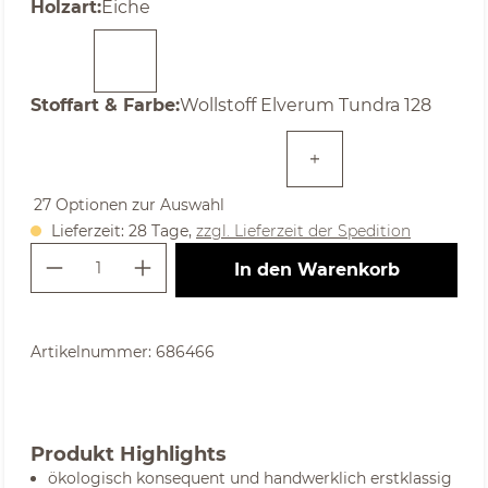
auswählen
Holzart
:
Eiche
auswählen
Stoffart & Farbe
:
Wollstoff Elverum Tundra 128
27 Optionen zur Auswahl
Lieferzeit: 28 Tage,
zzgl. Lieferzeit der Spedition
Produkt Anzahl: Gib den gewünschte
In den Warenkorb
Artikelnummer:
686466
Produkt Highlights
ökologisch konsequent und handwerklich erstklassig